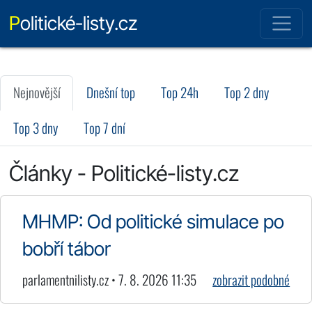
Politické-listy.cz
Nejnovější
Dnešní top
Top 24h
Top 2 dny
Top 3 dny
Top 7 dní
Články - Politické-listy.cz
MHMP: Od politické simulace po
bobří tábor
parlamentnilisty.cz • 7. 8. 2026 11:35
zobrazit podobné