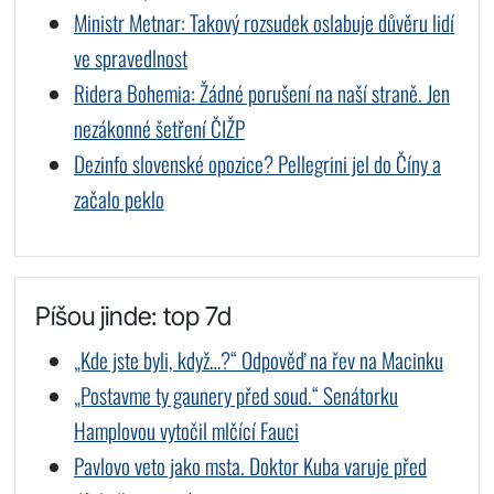
Ministr Metnar: Takový rozsudek oslabuje důvěru lidí
ve spravedlnost
Ridera Bohemia: Žádné porušení na naší straně. Jen
nezákonné šetření ČIŽP
Dezinfo slovenské opozice? Pellegrini jel do Číny a
začalo peklo
Píšou jinde: top 7d
„Kde jste byli, když…?“ Odpověď na řev na Macinku
„Postavme ty gaunery před soud.“ Senátorku
Hamplovou vytočil mlčící Fauci
Pavlovo veto jako msta. Doktor Kuba varuje před