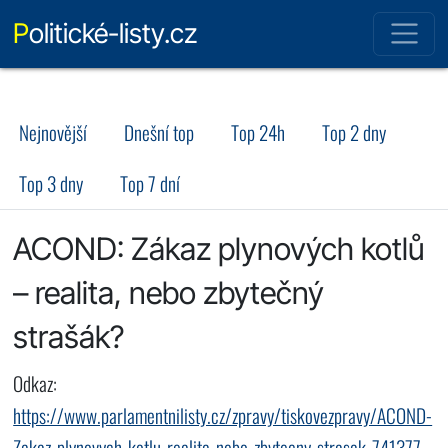
Politické-listy.cz
Nejnovější
Dnešní top
Top 24h
Top 2 dny
Top 3 dny
Top 7 dní
ACOND: Zákaz plynových kotlů
– realita, nebo zbytečný
strašák?
Odkaz:
https://www.parlamentnilisty.cz/zpravy/tiskovezpravy/ACOND-
Zakaz-plynovych-kotlu-realita-nebo-zbytecny-strasak-741377