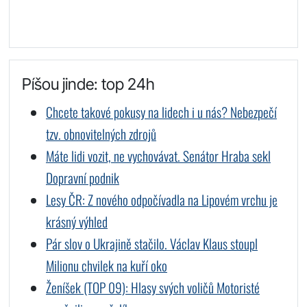
Píšou jinde: top 24h
Chcete takové pokusy na lidech i u nás? Nebezpečí
tzv. obnovitelných zdrojů
Máte lidi vozit, ne vychovávat. Senátor Hraba sekl
Dopravní podnik
Lesy ČR: Z nového odpočívadla na Lipovém vrchu je
krásný výhled
Pár slov o Ukrajině stačilo. Václav Klaus stoupl
Milionu chvilek na kuří oko
Ženíšek (TOP 09): Hlasy svých voličů Motoristé