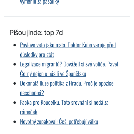
vyměnili za pašalíky
Píšou jinde: top 7d
Pavlovo veto jako msta. Doktor Kuba varuje před
důsledky pro stát
Legalizace migrantů? Dovážejí si své voliče. Pavel
Černý nejen o násilí ve Španělsku
Dokonalá iluze politika z Hradu. Proč je opozice
neschopná?
Facka pro Koudelku. Toto srovnání si nedá za
rámeček
Novotný zopakoval: Češi potřebují válku