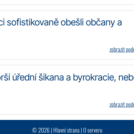
ci sofistikovaně obešli občany a
zobrazit po
rší úřední šikana a byrokracie, ne
zobrazit po
© 2026 |
Hlavní strana
|
O serveru