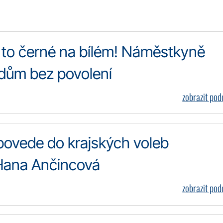
e to černé na bílém! Náměstkyně
 dům bez povolení
zobrazit po
 povede do krajských voleb
Hana Ančincová
zobrazit po