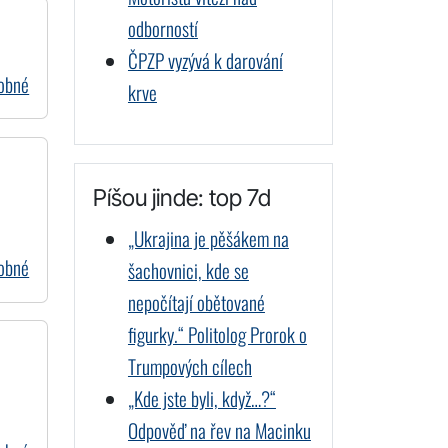
odborností
ČPZP vyzývá k darování
dobné
krve
Píšou jinde: top 7d
„Ukrajina je pěšákem na
dobné
šachovnici, kde se
nepočítají obětované
figurky.“ Politolog Prorok o
Trumpových cílech
„Kde jste byli, když…?“
Odpověď na řev na Macinku