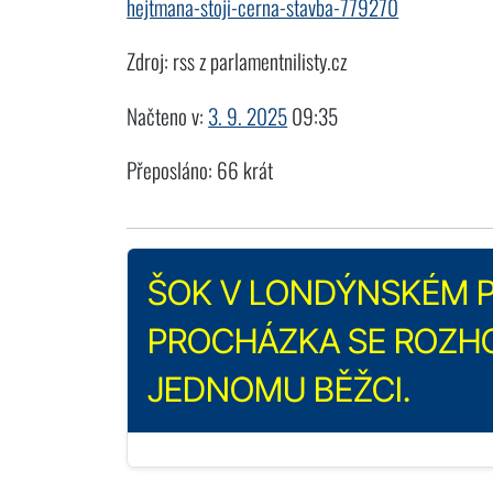
hejtmana-stoji-cerna-stavba-779270
Zdroj: rss z parlamentnilisty.cz
Načteno v:
3. 9. 2025
09:35
Přeposláno: 66 krát
ŠOK V LONDÝNSKÉM P
PROCHÁZKA SE ROZH
JEDNOMU BĚŽCI.