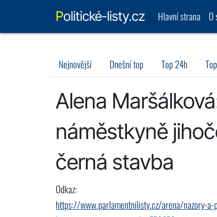
Politické-listy.cz
Hlavní strana
O 
Nejnovější
Dnešní top
Top 24h
Top
Alena Maršálková
náměstkyně jihoč
černá stavba
Odkaz:
https://www.parlamentnilisty.cz/arena/nazory-a