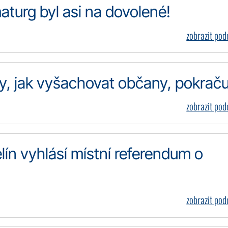
turg byl asi na dovolené!
zobrazit po
, jak vyšachovat občany, pokraču
zobrazit po
ín vyhlásí místní referendum o
zobrazit po