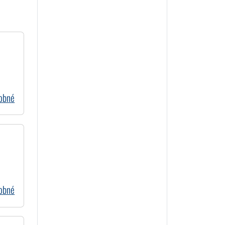
dobné
dobné