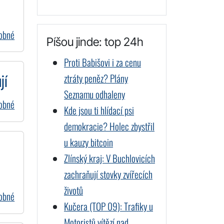
dobné
Píšou jinde: top 24h
Proti Babišovi i za cenu
ztráty peněz? Plány
jí
Seznamu odhaleny
dobné
Kde jsou ti hlídací psi
demokracie? Holec zbystřil
u kauzy bitcoin
Zlínský kraj: V Buchlovicích
zachraňují stovky zvířecích
životů
dobné
Kučera (TOP 09): Trafiky u
Motoristů vítězí nad