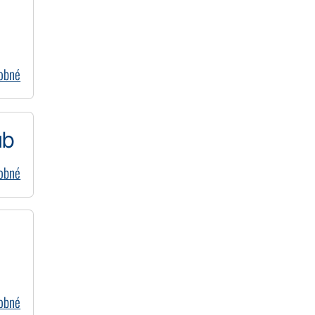
dobné
ub
dobné
dobné