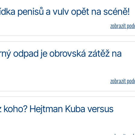
ídka penisů a vulv opět na scéně!
zobrazit po
rný odpad je obrovská zátěž na
zobrazit po
z koho? Hejtman Kuba versus