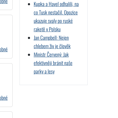
dobné
Kupka a Havel odhalili, na
co Tusk nestačil. Opozice
ukazuje svaly po ruské
raketě v Polsku
Jan Campbell: Nejen
chlebem živ je člověk
dobné
Ministr Červený: Jak
efektivněji bránit naše
parky a lesy
dobné