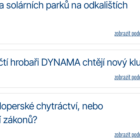
 solárních parků na odkalištích
zobrazit po
ičtí hrobaři DYNAMA chtějí nový kl
zobrazit po
loperské chytráctví, nebo
í zákonů?
zobrazit po