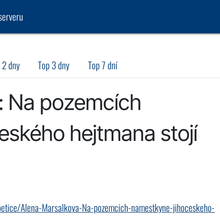
serveru
 2 dny
Top 3 dny
Top 7 dní
: Na pozemcích
eského hejtmana stojí
-petice/Alena-Marsalkova-Na-pozemcich-namestkyne-jihoceskeho-