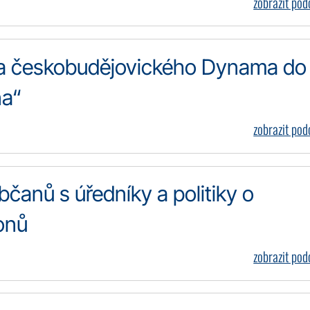
zobrazit po
ta českobudějovického Dynama do
na“
zobrazit po
bčanů s úředníky a politiky o
onů
zobrazit po