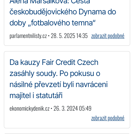
Alena Maršálková: Cesta
českobudějovického Dynama do
doby „fotbalového temna“
parlamentnilisty.cz • 28. 5. 2025 14:35
zobrazit podobné
Da kauzy Fair Credit Czech
zasáhly soudy. Po pokusu o
násilné převzetí byli navráceni
majitel i statutáři
ekonomickydenik.cz • 26. 3. 2024 05:49
zobrazit podobné