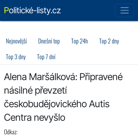
Politické-listy.cz
Nejnovější
Dnešní top
Top 24h
Top 2 dny
Top 3 dny
Top 7 dní
Alena Maršálková: Připravené
násilné převzetí
českobudějovického Autis
Centra nevyšlo
Odkaz: