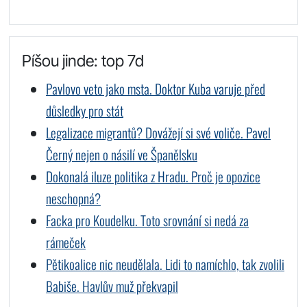
Píšou jinde: top 7d
Pavlovo veto jako msta. Doktor Kuba varuje před
důsledky pro stát
Legalizace migrantů? Dovážejí si své voliče. Pavel
Černý nejen o násilí ve Španělsku
Dokonalá iluze politika z Hradu. Proč je opozice
neschopná?
Facka pro Koudelku. Toto srovnání si nedá za
rámeček
Pětikoalice nic neudělala. Lidi to namíchlo, tak zvolili
Babiše. Havlův muž překvapil