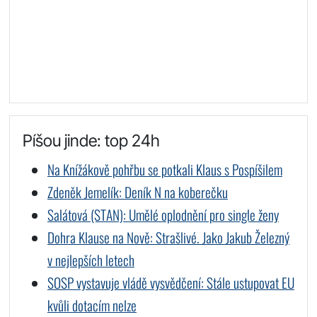
Píšou jinde: top 24h
Na Knížákově pohřbu se potkali Klaus s Pospíšilem
Zdeněk Jemelík: Deník N na koberečku
Salátová (STAN): Umělé oplodnění pro single ženy
Dohra Klause na Nově: Strašlivé. Jako Jakub Železný
v nejlepších letech
SOSP vystavuje vládě vysvědčení: Stále ustupovat EU
kvůli dotacím nelze