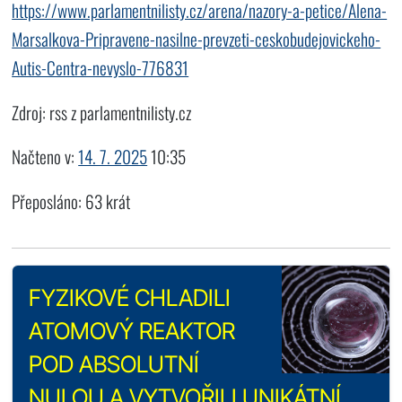
https://www.parlamentnilisty.cz/arena/nazory-a-petice/Alena-
Marsalkova-Pripravene-nasilne-prevzeti-ceskobudejovickeho-
Autis-Centra-nevyslo-776831
Zdroj: rss z parlamentnilisty.cz
Načteno v:
14. 7. 2025
10:35
Přeposláno: 63 krát
FYZIKOVÉ CHLADILI
ATOMOVÝ REAKTOR
POD ABSOLUTNÍ
NULOU A VYTVOŘILI UNIKÁTNÍ