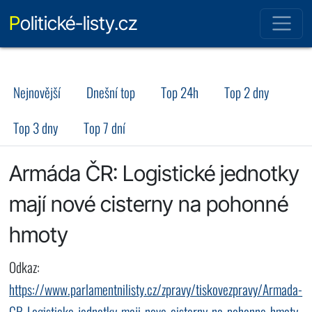
Politické-listy.cz
Nejnovější
Dnešní top
Top 24h
Top 2 dny
Top 3 dny
Top 7 dní
Armáda ČR: Logistické jednotky
mají nové cisterny na pohonné
hmoty
Odkaz:
https://www.parlamentnilisty.cz/zpravy/tiskovezpravy/Armada-
CR-Logisticke-jednotky-maji-nove-cisterny-na-pohonne-hmoty-