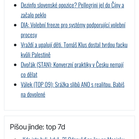
Dezinfo slovenské opozice? Pellegrini jel do Číny a
začalo peklo
DIA: Volební freeze pro systémy podporující volební
procesy
Vraždí a upalují děti. Tomáš Klus dostal tvrdou facku
kvůli Palestině
Dvořák (STAN): Konverzní praktiky v Česku nemají
co dělat
Válek (TOP 09): Srážka slibů ANO s realitou. Babiš
na dovolené
Píšou jinde: top 7d