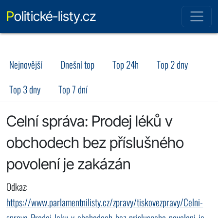
Politické-listy.cz
Nejnovější
Dnešní top
Top 24h
Top 2 dny
Top 3 dny
Top 7 dní
Celní správa: Prodej léků v
obchodech bez příslušného
povolení je zakázán
Odkaz:
https://www.parlamentnilisty.cz/zpravy/tiskovezpravy/Celni-
sprava-Prodej-leku-v-obchodech-bez-prislusneho-povoleni-je-