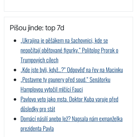
Píšou jinde: top 7d
„Ukrajina je pěšákem na šachovnici, kde se
nepočítají obětované figurky.“ Politolog Prorok o
Trumpových cílech
„Kde jste byli, když…?“ Odpověď na řev na Macinku
„Postavme ty gaunery před soud.“ Senátorku
Hamplovou vytočil mlčící Fauci
Pavlovo veto jako msta. Doktor Kuba varuje před
důsledky pro stát
Domácí násilí anebo lež? Napsala nám exmanželka
prezidenta Pavla