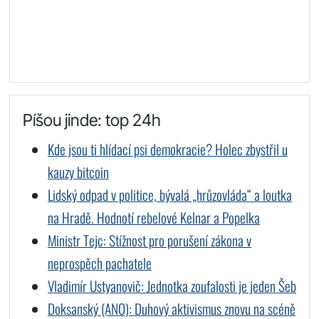
Píšou jinde: top 24h
Kde jsou ti hlídací psi demokracie? Holec zbystřil u
kauzy bitcoin
Lidský odpad v politice, bývalá „hrůzovláda“ a loutka
na Hradě. Hodnotí rebelové Kelnar a Popelka
Ministr Tejc: Stížnost pro porušení zákona v
neprospěch pachatele
Vladimír Ustyanovič: Jednotka zoufalosti je jeden Šeb
Doksanský (ANO): Duhový aktivismus znovu na scéně