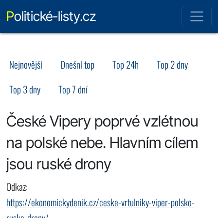
Politické-listy.cz
Nejnovější
Dnešní top
Top 24h
Top 2 dny
Top 3 dny
Top 7 dní
České Vipery poprvé vzlétnou
na polské nebe. Hlavním cílem
jsou ruské drony
Odkaz:
https://ekonomickydenik.cz/ceske-vrtulniky-viper-polsko-
ruske-drony/