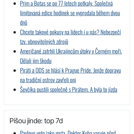
Prim a Botas se po 77 letech potkaly. Společná
limitovaná edice hodinek se vyprodala během dvou
dnů
Chcete takové pokusy na lidech i u nás? Nebezpečí
tzv. obnovitelných zdrojů
Američané zatrhli Ukrajincům útoky v Černém moři.
Dělali jim škodu
Piráti a ODS se hlásí k Prague Pride. Jenže dopravu
na tradiční ostrov zavřeli oni
Ševčíka pustili společně s Pirátem. A byla to jízda
Píšou jinde: top 7d
Pavlovo veto jako msta. Doktor Kuba varuje před