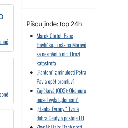
o
Píšou jinde: top 24h
Marek Obrtel: Pane
dobné
Havlíčku, u nás na Moravě
se nezměnilo nic. Hrozí
katastrofa
„Fantom“ z minulosti Petra
Pavla opět promluví
Zajíčková (ODS): Okamura
dobné
musel vydat „dementi“
„Hanba Evropy.“ Tvrdá
dohra Ceuty a postoje EU
Zbyněk Fiala: Daně proti