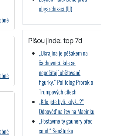
oligarchizaci (III)
dobné
Píšou jinde: top 7d
„Ukrajina je pěšákem na
šachovnici, kde se
nepočítají obětované
dobné
figurky.“ Politolog Prorok o
Trumpových cílech
„Kde jste byli, když…?“
Odpověď na řev na Macinku
„Postavme ty gaunery před
soud.“ Senátorku
dobné