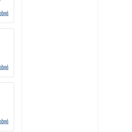
dobné
dobné
dobné