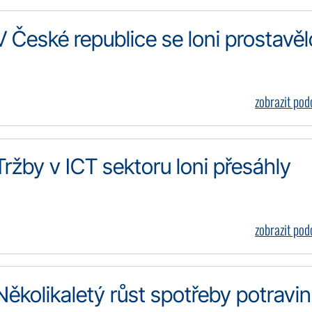
V České republice se loni prostavěl
zobrazit po
Tržby v ICT sektoru loni přesáhly
zobrazit po
Několikaletý růst spotřeby potravin