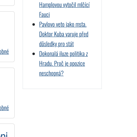
Hamplovou vytočil mlčící
Fauci
Pavlovo veto jako msta.
Doktor Kuba varuje před
důsledky pro stát
dobné
Dokonalá iluze politika z
Hradu. Proč je opozice
neschopná?
dobné
ni