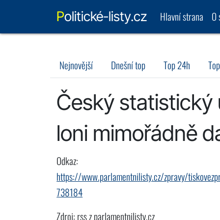
Politické-listy.cz
Hlavní strana
O 
Nejnovější
Dnešní top
Top 24h
Top
Český statistický
loni mimořádně da
Odkaz:
https://www.parlamentnilisty.cz/zpravy/tiskovezp
738184
Zdroj: rss z parlamentnilisty.cz