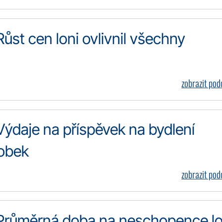
Růst cen loni ovlivnil všechny
zobrazit po
 Výdaje na příspěvek na bydlení
sobek
zobrazit po
: Průměrná doba na neschopence lo