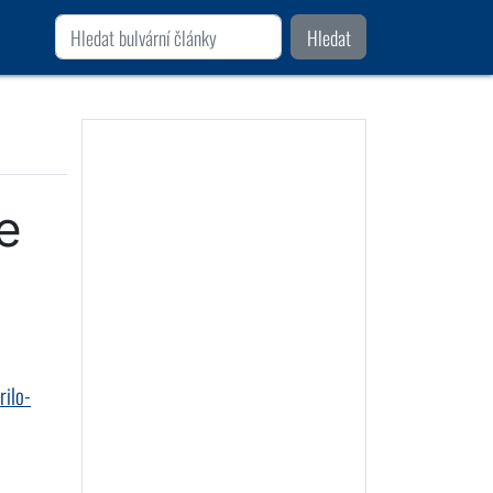
Hledat
e
rilo-