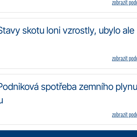
zobrazit po
tavy skotu loni vzrostly, ubylo ale
zobrazit po
 Podniková spotřeba zemního plyn
u
zobrazit po