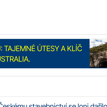
 TAJEMNÉ ÚTESY A KLÍČ
USTRALIA.
Českému stavebnictví se loni dařil