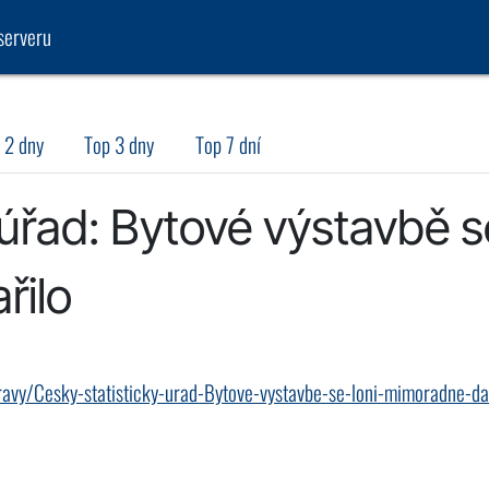
serveru
 2 dny
Top 3 dny
Top 7 dní
 úřad: Bytové výstavbě s
řilo
ravy/Cesky-statisticky-urad-Bytove-vystavbe-se-loni-mimoradne-da