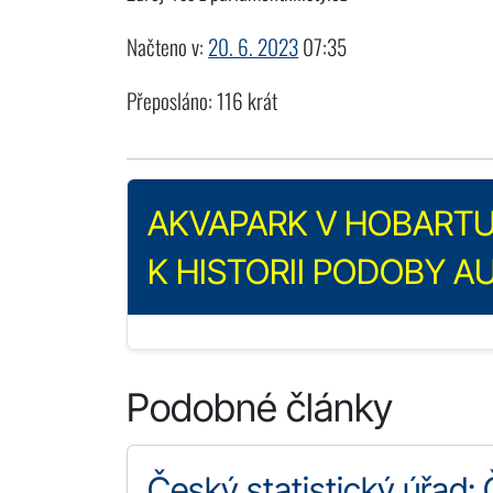
Načteno v:
20. 6. 2023
07:35
Přeposláno: 116 krát
AKVAPARK V HOBARTU:
K HISTORII PODOBY A
Podobné články
Český statistický úřad: 