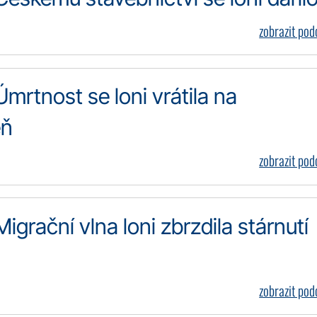
zobrazit po
Úmrtnost se loni vrátila na
eň
zobrazit po
igrační vlna loni zbrzdila stárnutí
zobrazit po