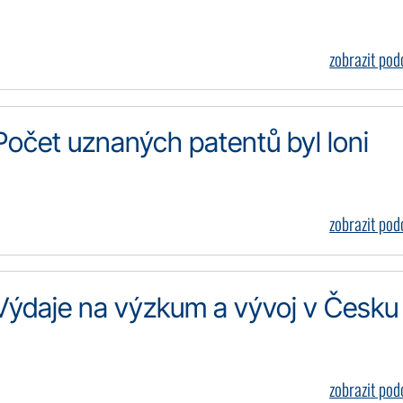
zobrazit po
 Počet uznaných patentů byl loni
zobrazit po
 Výdaje na výzkum a vývoj v Česku
zobrazit po