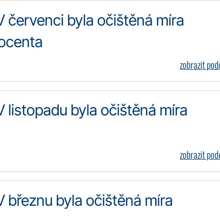
V červenci byla očištěná míra
rocenta
zobrazit po
V listopadu byla očištěná míra
zobrazit po
V březnu byla očištěná míra