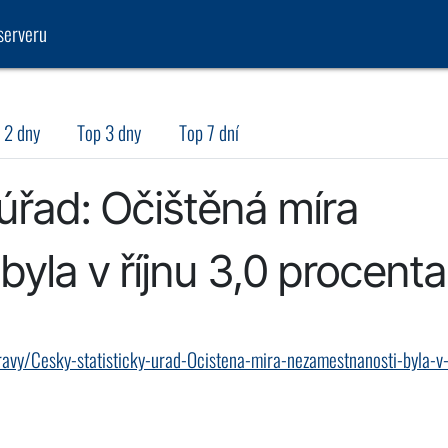
serveru
 2 dny
Top 3 dny
Top 7 dní
 úřad: Očištěná míra
yla v říjnu 3,0 procenta
ravy/Cesky-statisticky-urad-Ocistena-mira-nezamestnanosti-byla-v-