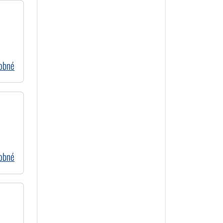
dobné
dobné