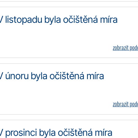
V listopadu byla očištěná míra
zobrazit po
V únoru byla očištěná míra
zobrazit po
V prosinci byla očištěná míra