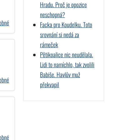
Hradu. Proč je opozice
neschopná?
dobné
Facka pro Koudelku. Toto
srovnání si nedá za
rámeček
Pětikoalice nic neudělala.
Lidi to namíchlo, tak zvolili
Babiše. Havlův muž
dobné
překvapil
dobné