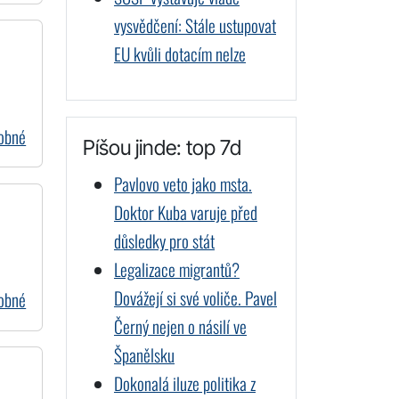
vysvědčení: Stále ustupovat
EU kvůli dotacím nelze
dobné
Píšou jinde: top 7d
Pavlovo veto jako msta.
Doktor Kuba varuje před
důsledky pro stát
Legalizace migrantů?
Dovážejí si své voliče. Pavel
dobné
Černý nejen o násilí ve
Španělsku
Dokonalá iluze politika z