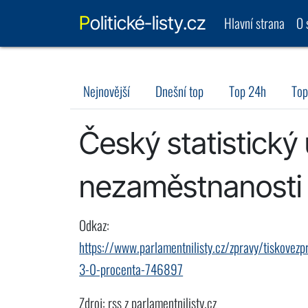
Politické-listy.cz
Hlavní strana
O 
Nejnovější
Dnešní top
Top 24h
Top
Český statistický
nezaměstnanosti b
Odkaz:
https://www.parlamentnilisty.cz/zpravy/tiskovezp
3-0-procenta-746897
Zdroj: rss z parlamentnilisty.cz