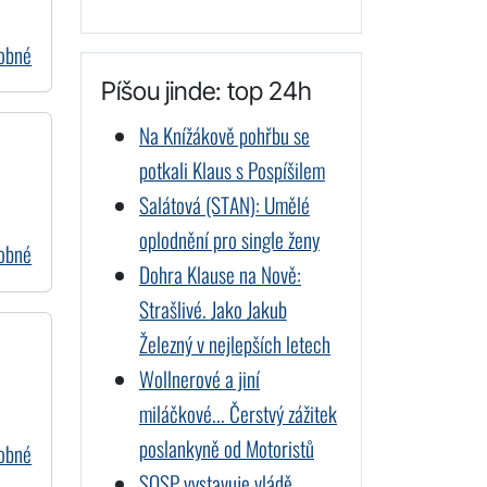
dobné
Píšou jinde: top 24h
Na Knížákově pohřbu se
potkali Klaus s Pospíšilem
Salátová (STAN): Umělé
oplodnění pro single ženy
dobné
Dohra Klause na Nově:
Strašlivé. Jako Jakub
Železný v nejlepších letech
Wollnerové a jiní
miláčkové... Čerstvý zážitek
poslankyně od Motoristů
dobné
SOSP vystavuje vládě