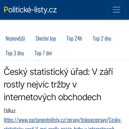
Politické-listy.cz
Nejnovější
Dnešní top
Top 24h
Top 2 dny
Top 3 dny
Top 7 dní
Český statistický úřad: V září
rostly nejvíc tržby v
internetových obchodech
Odkaz:
https://www.parlamentnilisty.cz/zpravy/tiskovezpravy/Cesky-
statisticky-urad-V-zari-rostly-nejvic-trzby-v-internetovych-