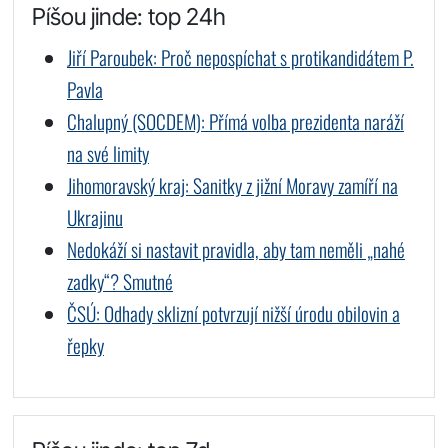
Píšou jinde: top 24h
Jiří Paroubek: Proč nepospíchat s protikandidátem P.
Pavla
Chalupný (SOCDEM): Přímá volba prezidenta naráží
na své limity
Jihomoravský kraj: Sanitky z jižní Moravy zamíří na
Ukrajinu
Nedokáží si nastavit pravidla, aby tam neměli „nahé
zadky“? Smutné
ČSÚ: Odhady sklizní potvrzují nižší úrodu obilovin a
řepky