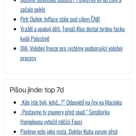
začalo peklo
Petr Dufek: Inflace stále pod cílem ČNB
Vraždí a upalují děti. Tomáš Klus dostal tvrdou facku
kvůli Palestině
DIA: Volební freeze pro systémy podporující volební
procesy
Píšou jinde: top 7d
„Kde jste byli, když…?“ Odpověď na řev na Macinku
„Postavme ty gaunery před soud.“ Senátorku
Hamplovou vytočil mlčící Fauci
Pavlovo veto jako msta. Doktor Kuba varuje před