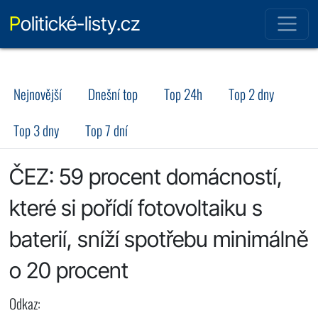
Politické-listy.cz
Nejnovější
Dnešní top
Top 24h
Top 2 dny
Top 3 dny
Top 7 dní
ČEZ: 59 procent domácností,
které si pořídí fotovoltaiku s
baterií, sníží spotřebu minimálně
o 20 procent
Odkaz: