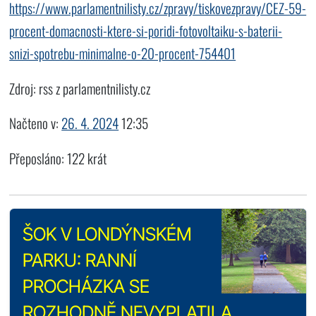
https://www.parlamentnilisty.cz/zpravy/tiskovezpravy/CEZ-59-
procent-domacnosti-ktere-si-poridi-fotovoltaiku-s-baterii-
snizi-spotrebu-minimalne-o-20-procent-754401
Zdroj: rss z parlamentnilisty.cz
Načteno v:
26. 4. 2024
12:35
Přeposláno: 122 krát
ŠOK V LONDÝNSKÉM
PARKU: RANNÍ
PROCHÁZKA SE
ROZHODNĚ NEVYPLATILA