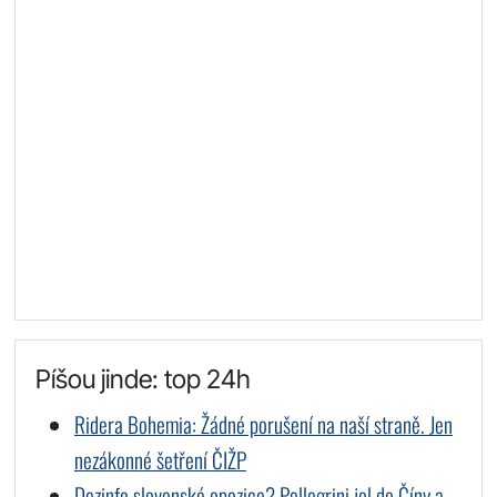
Píšou jinde: top 24h
Ridera Bohemia: Žádné porušení na naší straně. Jen
nezákonné šetření ČIŽP
Dezinfo slovenské opozice? Pellegrini jel do Číny a