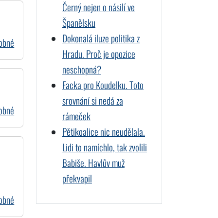
Černý nejen o násilí ve
Španělsku
Dokonalá iluze politika z
dobné
Hradu. Proč je opozice
neschopná?
Facka pro Koudelku. Toto
srovnání si nedá za
dobné
rámeček
Pětikoalice nic neudělala.
Lidi to namíchlo, tak zvolili
Babiše. Havlův muž
překvapil
dobné