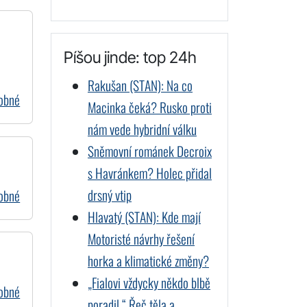
Píšou jinde: top 24h
Rakušan (STAN): Na co
dobné
Macinka čeká? Rusko proti
nám vede hybridní válku
Sněmovní románek Decroix
s Havránkem? Holec přidal
drsný vtip
dobné
Hlavatý (STAN): Kde mají
Motoristé návrhy řešení
horka a klimatické změny?
„Fialovi vždycky někdo blbě
dobné
poradil.“ Řeč těla a