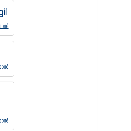
ií
dobné
dobné
dobné