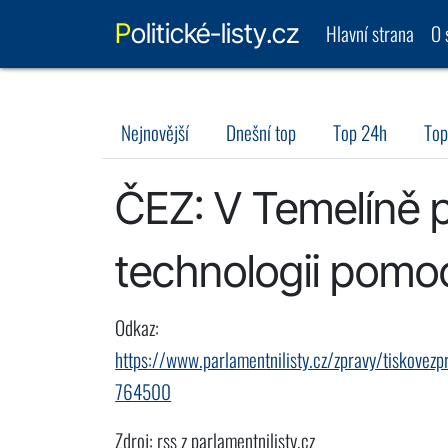
Politické-listy.cz
Hlavní strana
O 
Nejnovější
Dnešní top
Top 24h
Top
ČEZ: V Temelíně po
technologii pomoc
Odkaz:
https://www.parlamentnilisty.cz/zpravy/tiskovezp
764500
Zdroj: rss z parlamentnilisty.cz