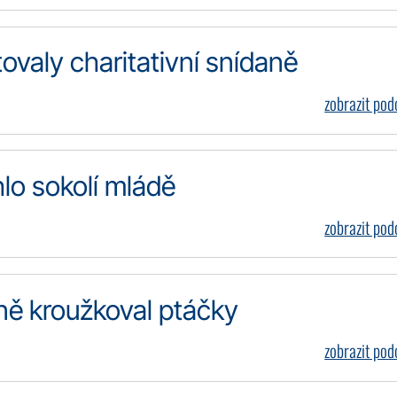
ovaly charitativní snídaně
zobrazit po
hlo sokolí mládě
zobrazit po
ně kroužkoval ptáčky
zobrazit po