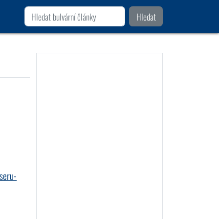
Hledat
seru-