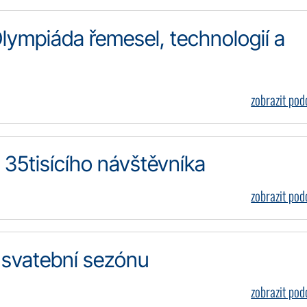
ympiáda řemesel, technologií a
zobrazit po
i 35tisícího návštěvníka
zobrazit po
i svatební sezónu
zobrazit po