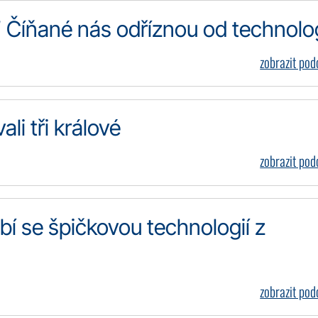
“ Číňané nás odříznou od technolog
zobrazit po
li tři králové
zobrazit po
bí se špičkovou technologií z
zobrazit po