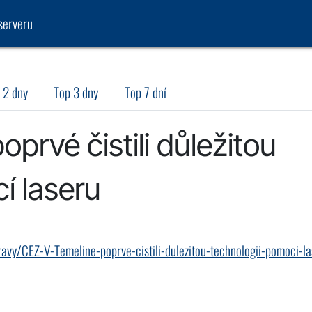
serveru
 2 dny
Top 3 dny
Top 7 dní
prvé čistili důležitou
í laseru
ravy/CEZ-V-Temeline-poprve-cistili-dulezitou-technologii-pomoci-la