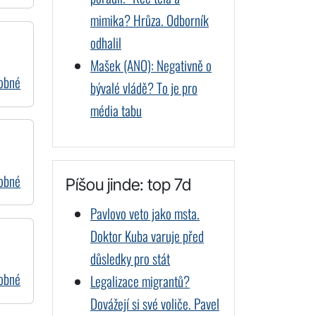
mimika? Hrůza. Odborník
odhalil
Mašek (ANO): Negativně o
dobné
bývalé vládě? To je pro
média tabu
dobné
Píšou jinde: top 7d
Pavlovo veto jako msta.
Doktor Kuba varuje před
důsledky pro stát
dobné
Legalizace migrantů?
Dovážejí si své voliče. Pavel