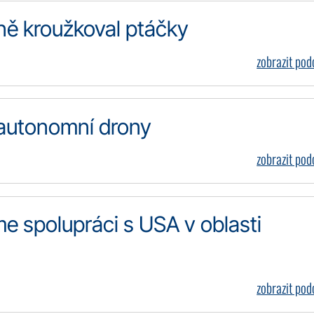
ně kroužkoval ptáčky
zobrazit po
 autonomní drony
zobrazit po
me spolupráci s USA v oblasti
zobrazit po