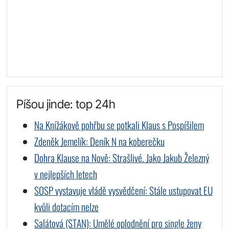
Píšou jinde: top 24h
Na Knížákově pohřbu se potkali Klaus s Pospíšilem
Zdeněk Jemelík: Deník N na koberečku
Dohra Klause na Nově: Strašlivé. Jako Jakub Železný
v nejlepších letech
SOSP vystavuje vládě vysvědčení: Stále ustupovat EU
kvůli dotacím nelze
Salátová (STAN): Umělé oplodnění pro single ženy