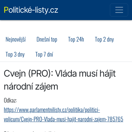
Politické-listy.cz
Nejnovější
Dnešní top
Top 24h
Top 2 dny
Top 3 dny
Top 7 dní
Cvejn (PRO): Vláda musí hájit
národní zájem
Odkaz:
https://www.parlamentnilisty.cz/politika/politici-
volicum/Cvejn-PRO-Vlada-musi-hajit-narodni-zajem-785765