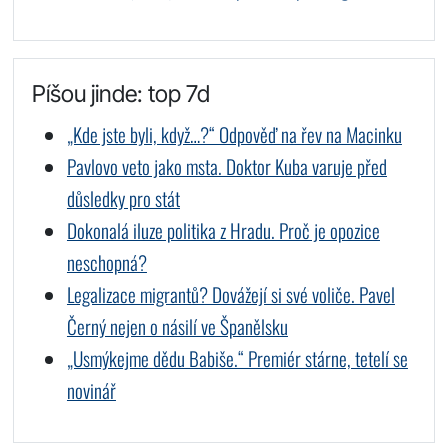
Píšou jinde: top 7d
„Kde jste byli, když…?“ Odpověď na řev na Macinku
Pavlovo veto jako msta. Doktor Kuba varuje před
důsledky pro stát
Dokonalá iluze politika z Hradu. Proč je opozice
neschopná?
Legalizace migrantů? Dovážejí si své voliče. Pavel
Černý nejen o násilí ve Španělsku
„Usmýkejme dědu Babiše.“ Premiér stárne, tetelí se
novinář