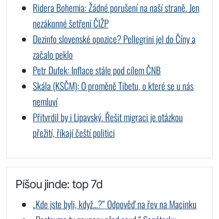
Ridera Bohemia: Žádné porušení na naší straně. Jen
nezákonné šetření ČIŽP
Dezinfo slovenské opozice? Pellegrini jel do Číny a
začalo peklo
Petr Dufek: Inflace stále pod cílem ČNB
Skála (KSČM): O proměně Tibetu, o které se u nás
nemluví
Přitvrdil by i Lipavský. Řešit migraci je otázkou
přežití, říkají čeští politici
Píšou jinde: top 7d
„Kde jste byli, když…?“ Odpověď na řev na Macinku