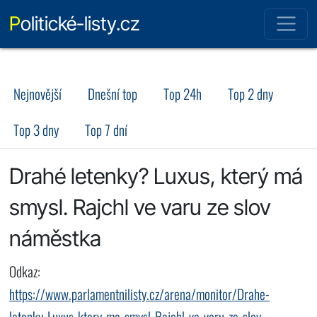
Politické-listy.cz
Nejnovější
Dnešní top
Top 24h
Top 2 dny
Top 3 dny
Top 7 dní
Drahé letenky? Luxus, který má
smysl. Rajchl ve varu ze slov
náměstka
Odkaz:
https://www.parlamentnilisty.cz/arena/monitor/Drahe-
letenky-Luxus-ktery-ma-smysl-Rajchl-ve-varu-ze-slov-