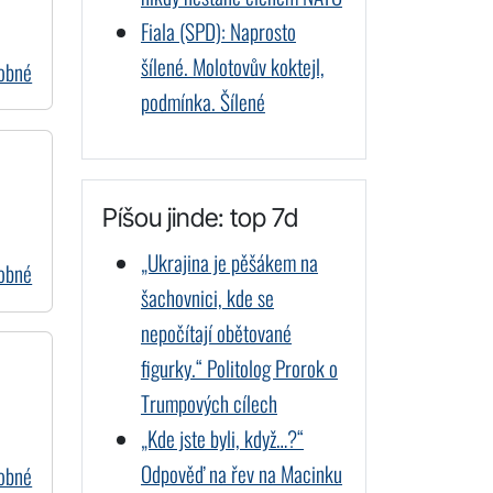
Fiala (SPD): Naprosto
šílené. Molotovův koktejl,
dobné
podmínka. Šílené
Píšou jinde: top 7d
„Ukrajina je pěšákem na
dobné
šachovnici, kde se
nepočítají obětované
figurky.“ Politolog Prorok o
Trumpových cílech
„Kde jste byli, když…?“
Odpověď na řev na Macinku
dobné