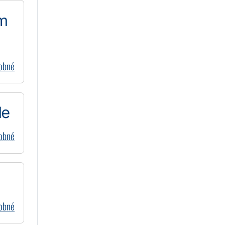
im
dobné
de
dobné
dobné