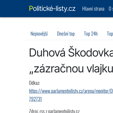
Politické-listy.cz
Hlavní strana
O 
Nejnovější
Dnešní top
Top 24h
Top
Duhová Škodovka. 
„zázračnou vlajku
Odkaz:
https://www.parlamentnilisty.cz/arena/monitor/D
792731
Zdroj: rss z parlamentnilisty.cz