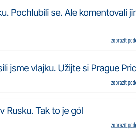
ku. Pochlubili se. Ale komentovali j
zobrazit po
li jsme vlajku. Užijte si Prague Pri
zobrazit po
 Rusku. Tak to je gól
zobrazit po