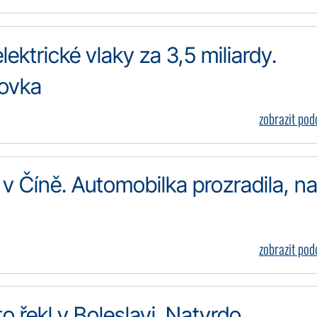
ektrické vlaky za 3,5 miliardy.
dovka
zobrazit po
v Číně. Automobilka prozradila, n
zobrazit po
to řekl v Boleslavi. Natvrdo