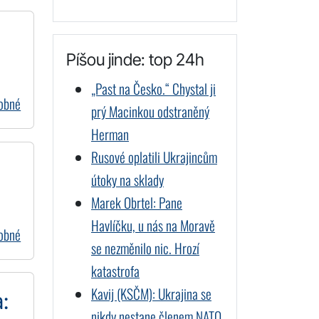
Píšou jinde: top 24h
„Past na Česko.“ Chystal ji
dobné
prý Macinkou odstraněný
Herman
Rusové oplatili Ukrajincům
útoky na sklady
Marek Obrtel: Pane
Havlíčku, u nás na Moravě
dobné
se nezměnilo nic. Hrozí
katastrofa
Kavij (KSČM): Ukrajina se
:
nikdy nestane členem NATO