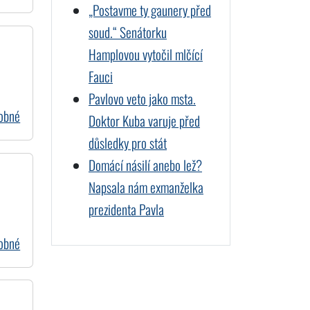
„Postavme ty gaunery před
soud.“ Senátorku
Hamplovou vytočil mlčící
Fauci
Pavlovo veto jako msta.
dobné
Doktor Kuba varuje před
důsledky pro stát
Domácí násilí anebo lež?
a
Napsala nám exmanželka
prezidenta Pavla
dobné