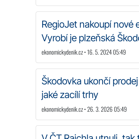
RegioJet nakoupí nové el
Vyrobí je plzeňská Ško
ekonomickydenik.cz • 16. 5. 2024 05:49
Škodovka ukončí prodej 
jaké zacílí trhy
ekonomickydenik.cz • 26. 3. 2026 05:49
V ČT Rajchla utnuli, tak 