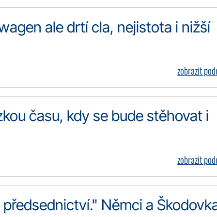
gen ale drtí cla, nejistota i nižší
zobrazit po
zkou času, kdy se bude stěhovat i
zobrazit po
 předsednictví." Němci a Škodovka