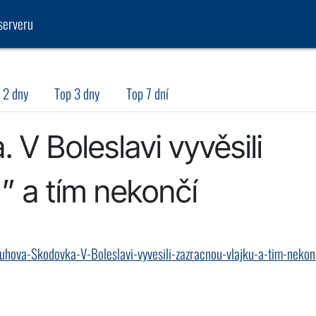
serveru
 2 dny
Top 3 dny
Top 7 dní
V Boleslavi vyvěsili
” a tím nekončí
uhova-Skodovka-V-Boleslavi-vyvesili-zazracnou-vlajku-a-tim-nekon