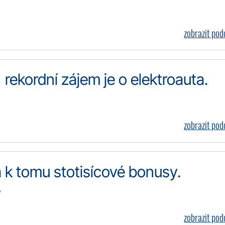
zobrazit po
rekordní zájem je o elektroauta.
zobrazit po
a k tomu stotisícové bonusy.
y
zobrazit po