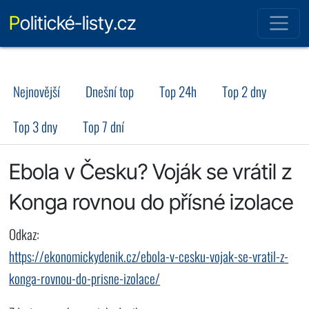
Politické-listy.cz
Nejnovější
Dnešní top
Top 24h
Top 2 dny
Top 3 dny
Top 7 dní
Ebola v Česku? Voják se vrátil z
Konga rovnou do přísné izolace
Odkaz:
https://ekonomickydenik.cz/ebola-v-cesku-vojak-se-vratil-z-
konga-rovnou-do-prisne-izolace/