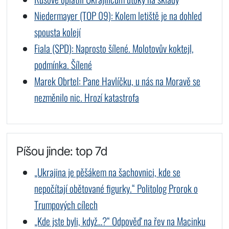
Niedermayer (TOP 09): Kolem letiště je na dohled
spousta kolejí
Fiala (SPD): Naprosto šílené. Molotovův koktejl,
podmínka. Šílené
Marek Obrtel: Pane Havlíčku, u nás na Moravě se
nezměnilo nic. Hrozí katastrofa
Píšou jinde: top 7d
„Ukrajina je pěšákem na šachovnici, kde se
nepočítají obětované figurky.“ Politolog Prorok o
Trumpových cílech
„Kde jste byli, když…?“ Odpověď na řev na Macinku