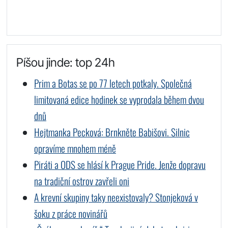
Píšou jinde: top 24h
Prim a Botas se po 77 letech potkaly. Společná
limitovaná edice hodinek se vyprodala během dvou
dnů
Hejtmanka Pecková: Brnkněte Babišovi. Silnic
opravíme mnohem méně
Piráti a ODS se hlásí k Prague Pride. Jenže dopravu
na tradiční ostrov zavřeli oni
A krevní skupiny taky neexistovaly? Stonjeková v
šoku z práce novinářů