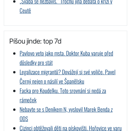
„Švába se nezbavíš.“ Trochu jiná debata o krizi v
Ceutě
Píšou jinde: top 7d
Pavlovo veto jako msta. Doktor Kuba varuje před
důsledky pro stát
Legalizace migrantů? Dovážejí si své voliče. Pavel
Černý nejen o násilí ve Španělsku
Facka pro Koudelku. Toto srovnání si nedá za
rámeček
Nebavte se s Deníkem N, vyslovil Marek Benda z
ODS
Cizinci obtěžovali děti na pískovišti. Hořovice ve varu