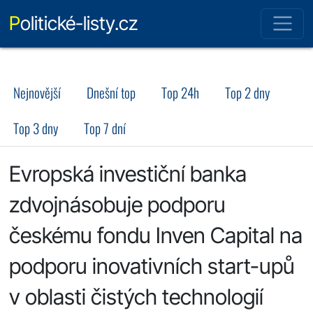
Politické-listy.cz
Nejnovější
Dnešní top
Top 24h
Top 2 dny
Top 3 dny
Top 7 dní
Evropská investiční banka
zdvojnásobuje podporu
českému fondu Inven Capital na
podporu inovativních start-upů
v oblasti čistých technologií