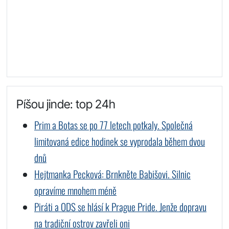
Píšou jinde: top 24h
Prim a Botas se po 77 letech potkaly. Společná
limitovaná edice hodinek se vyprodala během dvou
dnů
Hejtmanka Pecková: Brnkněte Babišovi. Silnic
opravíme mnohem méně
Piráti a ODS se hlásí k Prague Pride. Jenže dopravu
na tradiční ostrov zavřeli oni