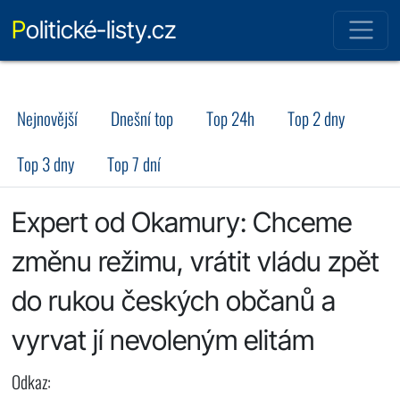
Politické-listy.cz
Nejnovější
Dnešní top
Top 24h
Top 2 dny
Top 3 dny
Top 7 dní
Expert od Okamury: Chceme
změnu režimu, vrátit vládu zpět
do rukou českých občanů a
vyrvat jí nevoleným elitám
Odkaz: