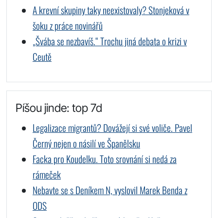
A krevní skupiny taky neexistovaly? Stonjeková v
šoku z práce novinářů
„Švába se nezbavíš.“ Trochu jiná debata o krizi v
Ceutě
Píšou jinde: top 7d
Legalizace migrantů? Dovážejí si své voliče. Pavel
Černý nejen o násilí ve Španělsku
Facka pro Koudelku. Toto srovnání si nedá za
rámeček
Nebavte se s Deníkem N, vyslovil Marek Benda z
ODS