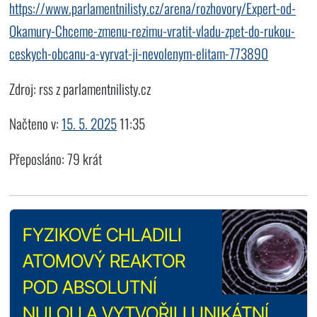
https://www.parlamentnilisty.cz/arena/rozhovory/Expert-od-
Okamury-Chceme-zmenu-rezimu-vratit-vladu-zpet-do-rukou-
ceskych-obcanu-a-vyrvat-ji-nevolenym-elitam-773890
Zdroj: rss z parlamentnilisty.cz
Načteno v:
15. 5. 2025
11:35
Přeposláno: 79 krát
FYZIKOVÉ CHLADILI
ATOMOVÝ REAKTOR
POD ABSOLUTNÍ
NULOU A VYTVOŘILI UNIKÁTNÍ