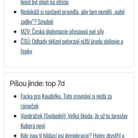
hned byl oheň na střeše
Nedokáží si nastavit pravidla, aby tam neměli „nahé
zadky“? Smutné
MZV: Česká diplomacie přesouvá své síly
ČSÚ: Odhady sklizní potvrzují nižší úrodu obilovin a
řepky
Píšou jinde: top 7d
Facka pro Koudelku. Toto srovnání si nedá za
rámeček
Vondráček (Svobodní): Velká škoda, že už tu Jaroslav
Kubera není
Kde jsou ti hlídací psi demokracie? Holec zbystřil u