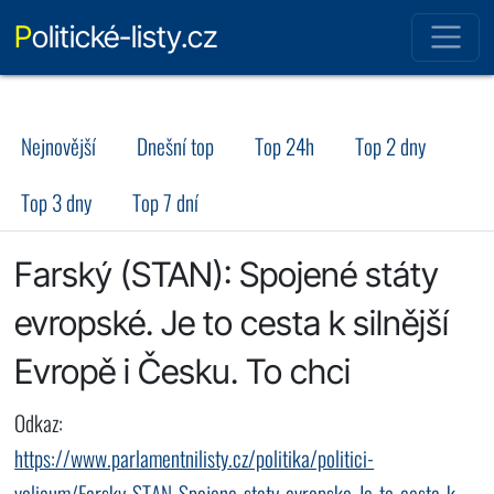
Politické-listy.cz
Nejnovější
Dnešní top
Top 24h
Top 2 dny
Top 3 dny
Top 7 dní
Farský (STAN): Spojené státy
evropské. Je to cesta k silnější
Evropě i Česku. To chci
Odkaz:
https://www.parlamentnilisty.cz/politika/politici-
volicum/Farsky-STAN-Spojene-staty-evropske-Je-to-cesta-k-