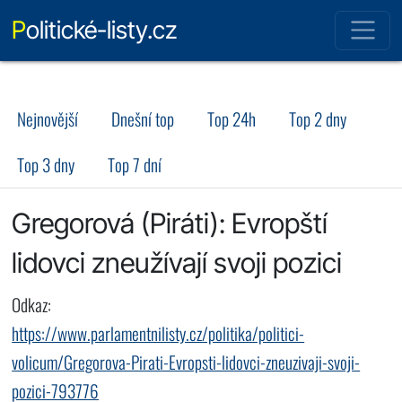
Politické-listy.cz
Nejnovější
Dnešní top
Top 24h
Top 2 dny
Top 3 dny
Top 7 dní
Gregorová (Piráti): Evropští
lidovci zneužívají svoji pozici
Odkaz:
https://www.parlamentnilisty.cz/politika/politici-
volicum/Gregorova-Pirati-Evropsti-lidovci-zneuzivaji-svoji-
pozici-793776