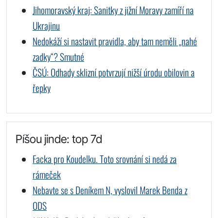
Jihomoravský kraj: Sanitky z jižní Moravy zamíří na
Ukrajinu
Nedokáží si nastavit pravidla, aby tam neměli „nahé
zadky“? Smutné
ČSÚ: Odhady sklizní potvrzují nižší úrodu obilovin a
řepky
Píšou jinde: top 7d
Facka pro Koudelku. Toto srovnání si nedá za
rámeček
Nebavte se s Deníkem N, vyslovil Marek Benda z
ODS