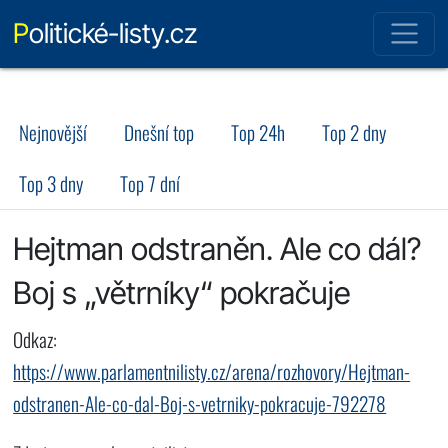
Politické-listy.cz
Nejnovější
Dnešní top
Top 24h
Top 2 dny
Top 3 dny
Top 7 dní
Hejtman odstraněn. Ale co dál?
Boj s „větrníky“ pokračuje
Odkaz:
https://www.parlamentnilisty.cz/arena/rozhovory/Hejtman-
odstranen-Ale-co-dal-Boj-s-vetrniky-pokracuje-792278