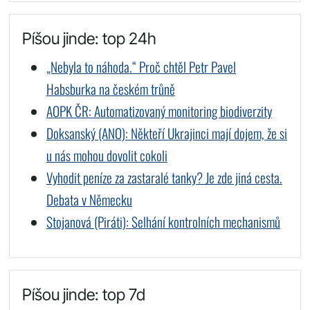
Píšou jinde: top 24h
„Nebyla to náhoda.“ Proč chtěl Petr Pavel
Habsburka na českém trůně
AOPK ČR: Automatizovaný monitoring biodiverzity
Doksanský (ANO): Někteří Ukrajinci mají dojem, že si
u nás mohou dovolit cokoli
Vyhodit peníze za zastaralé tanky? Je zde jiná cesta.
Debata v Německu
Stojanová (Piráti): Selhání kontrolních mechanismů
Píšou jinde: top 7d