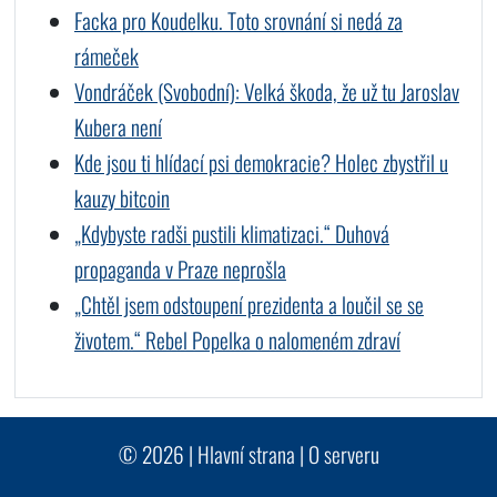
Facka pro Koudelku. Toto srovnání si nedá za
rámeček
Vondráček (Svobodní): Velká škoda, že už tu Jaroslav
Kubera není
Kde jsou ti hlídací psi demokracie? Holec zbystřil u
kauzy bitcoin
„Kdybyste radši pustili klimatizaci.“ Duhová
propaganda v Praze neprošla
„Chtěl jsem odstoupení prezidenta a loučil se se
životem.“ Rebel Popelka o nalomeném zdraví
© 2026 |
Hlavní strana
|
O serveru