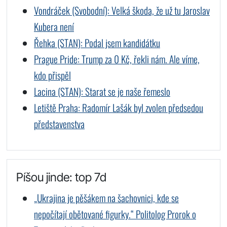
Vondráček (Svobodní): Velká škoda, že už tu Jaroslav
Kubera není
Řehka (STAN): Podal jsem kandidátku
Prague Pride: Trump za 0 Kč, řekli nám. Ale víme,
kdo přispěl
Lacina (STAN): Starat se je naše řemeslo
Letiště Praha: Radomír Lašák byl zvolen předsedou
představenstva
Píšou jinde: top 7d
„Ukrajina je pěšákem na šachovnici, kde se
nepočítají obětované figurky.“ Politolog Prorok o