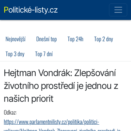
Politické-listy.cz
Nejnovější
Dnešní top
Top 24h
Top 2 dny
Top 3 dny
Top 7 dní
Hejtman Vondrák: Zlepšování
životního prostředí je jednou z
našich priorit
Odkaz:
https://www.parlamentnilisty.cz/politika/politici-
volicum/Hejtman-Vondrak-Zlepsovani-zivotniho-prostredi-je-