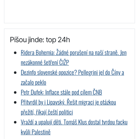
Píšou jinde: top 24h
Ridera Bohemia: Žádné porušení na naší straně. Jen
nezákonné šetření ČIŽP
Dezinfo slovenské opozice? Pellegrini jel do Číny a
začalo peklo
Petr Dufek: Inflace stále pod cílem ČNB
Přitvrdil by i Lipavský. Řešit migraci je otázkou
přežití, říkají čeští politici
Vraždí a upalují děti. Tomáš Klus dostal tvrdou facku
kvůli Palestině