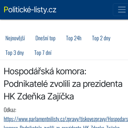
Politické-listy.cz
Nejnovější
Dnešní top
Top 24h
Top 2 dny
Top 3 dny
Top 7 dní
Hospodářská komora:
Podnikatelé zvolili za prezidenta
HK Zdeňka Zajíčka
Odkaz:
https://www.parlamentnilisty.cz/zpravy/tiskovezpravy/Hospodar
komora-Podnikatele-zvolili-za-prezidenta-HK-Zdenka-Zajicka-