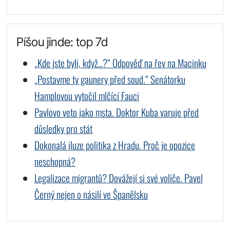
Píšou jinde: top 7d
„Kde jste byli, když…?“ Odpověď na řev na Macinku
„Postavme ty gaunery před soud.“ Senátorku
Hamplovou vytočil mlčící Fauci
Pavlovo veto jako msta. Doktor Kuba varuje před
důsledky pro stát
Dokonalá iluze politika z Hradu. Proč je opozice
neschopná?
Legalizace migrantů? Dovážejí si své voliče. Pavel
Černý nejen o násilí ve Španělsku