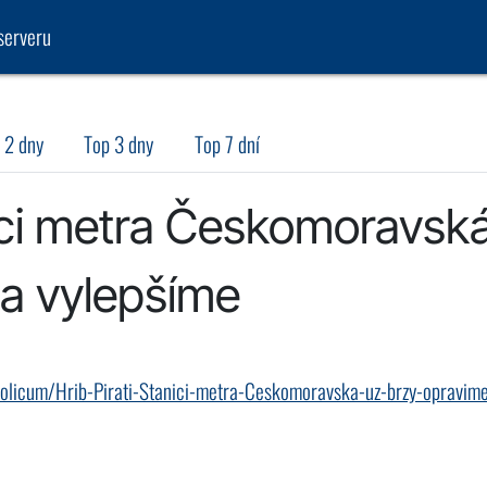
serveru
 2 dny
Top 3 dny
Top 7 dní
anici metra Českomoravsk
 a vylepšíme
i-volicum/Hrib-Pirati-Stanici-metra-Ceskomoravska-uz-brzy-opravim