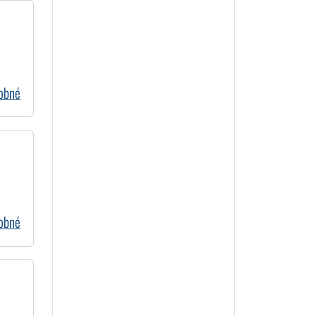
dobné
dobné