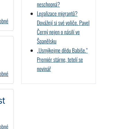
neschopná?
Legalizace migrantů?
dobné
Dovážejí si své voliče. Pavel
Černý nejen o násilí ve
Španělsku
„Usmýkejme dědu Babiše.“
Premiér stárne, tetelí se
novinář
dobné
st
dobné