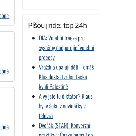
dobné
Píšou jinde: top 24h
DIA: Volební freeze pro
systémy podporující volební
procesy
Vraždí a upalují děti. Tomáš
dobné
Klus dostal tvrdou facku
kvůli Palestině
A vy jste tu diktátor? Klaus
byl v šoku z novinářky v
televizi
Dvořák (STAN): Konverzní
dobné
praktiky v Česku nemají co