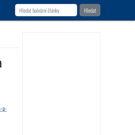
Hledat
á
e-a-