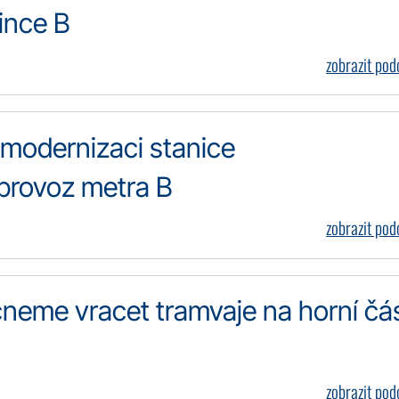
ince B
zobrazit po
 modernizaci stanice
provoz metra B
zobrazit po
ačneme vracet tramvaje na horní čá
zobrazit po