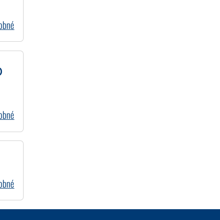
dobné
o
dobné
dobné