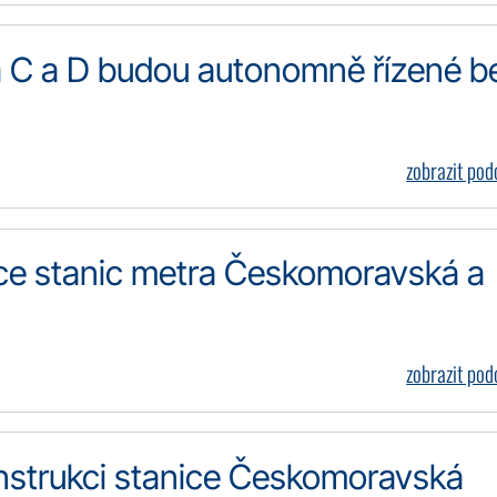
tra C a D budou autonomně řízené b
zobrazit po
kce stanic metra Českomoravská a
zobrazit po
nstrukci stanice Českomoravská