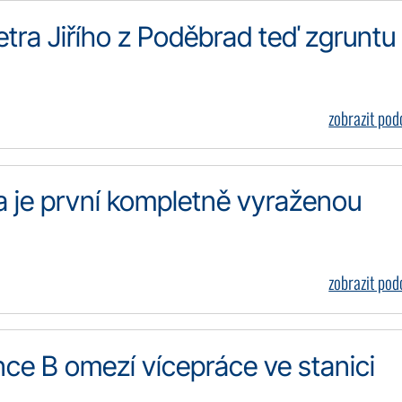
etra Jiřího z Poděbrad teď zgruntu
zobrazit po
va je první kompletně vyraženou
zobrazit po
nce B omezí vícepráce ve stanici