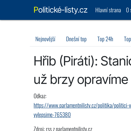
Politické-listy.cz
Hlavní strana
O 
Nejnovější
Dnešní top
Top 24h
Top
Hřib (Piráti): St
už brzy opravíme
Odkaz:
https://www.parlamentnilisty.cz/politika/politic
vylepsime-765380
Zdroj: rss z parlamentnilisty.cz