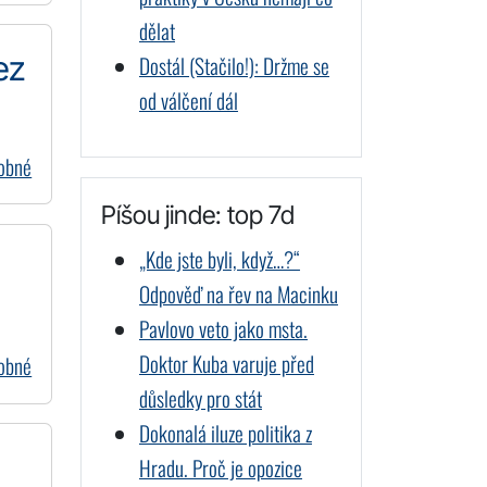
dělat
ez
Dostál (Stačilo!): Držme se
od válčení dál
dobné
Píšou jinde: top 7d
„Kde jste byli, když…?“
Odpověď na řev na Macinku
Pavlovo veto jako msta.
Doktor Kuba varuje před
dobné
důsledky pro stát
Dokonalá iluze politika z
Hradu. Proč je opozice