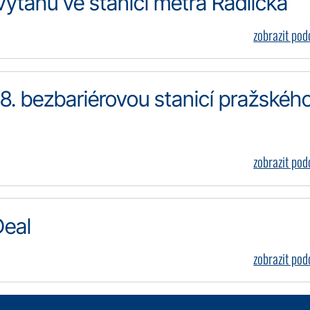
ýtahu ve stanici metra Radlická
zobrazit po
48. bezbariérovou stanicí pražskéh
zobrazit po
Deal
zobrazit po