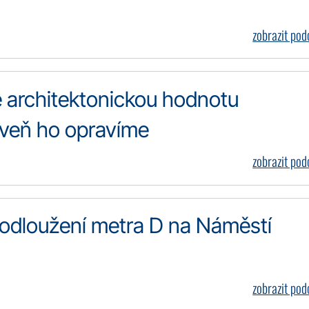
zobrazit po
e architektonickou hodnotu
oveň ho opravíme
zobrazit po
prodloužení metra D na Náměstí
zobrazit po