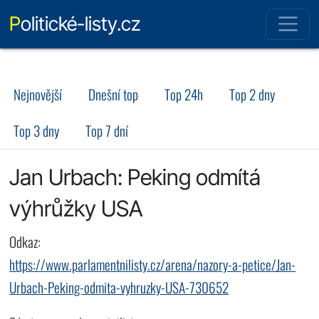
Politické-listy.cz
Nejnovější
Dnešní top
Top 24h
Top 2 dny
Top 3 dny
Top 7 dní
Jan Urbach: Peking odmítá
výhrůžky USA
Odkaz:
https://www.parlamentnilisty.cz/arena/nazory-a-petice/Jan-
Urbach-Peking-odmita-vyhruzky-USA-730652