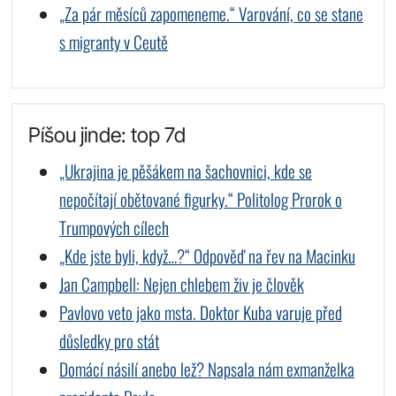
„Za pár měsíců zapomeneme.“ Varování, co se stane
s migranty v Ceutě
Píšou jinde: top 7d
„Ukrajina je pěšákem na šachovnici, kde se
nepočítají obětované figurky.“ Politolog Prorok o
Trumpových cílech
„Kde jste byli, když…?“ Odpověď na řev na Macinku
Jan Campbell: Nejen chlebem živ je člověk
Pavlovo veto jako msta. Doktor Kuba varuje před
důsledky pro stát
Domácí násilí anebo lež? Napsala nám exmanželka