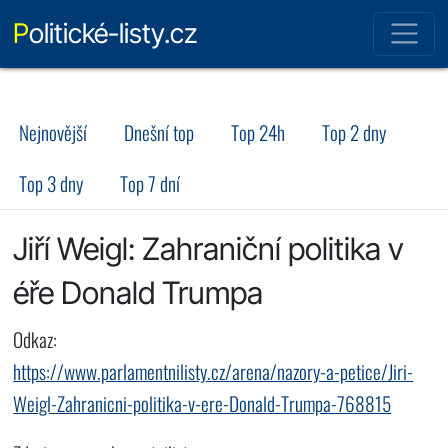
Politické-listy.cz
Nejnovější
Dnešní top
Top 24h
Top 2 dny
Top 3 dny
Top 7 dní
Jiří Weigl: Zahraniční politika v
éře Donald Trumpa
Odkaz:
https://www.parlamentnilisty.cz/arena/nazory-a-petice/Jiri-
Weigl-Zahranicni-politika-v-ere-Donald-Trumpa-768815