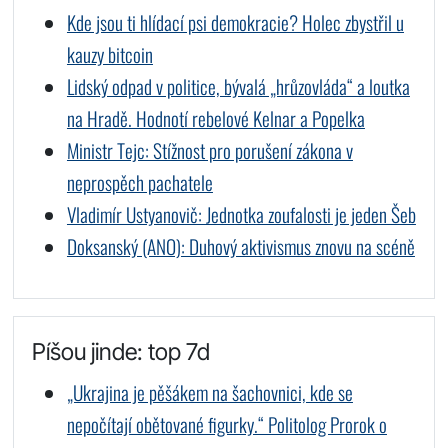
Kde jsou ti hlídací psi demokracie? Holec zbystřil u
kauzy bitcoin
Lidský odpad v politice, bývalá „hrůzovláda“ a loutka
na Hradě. Hodnotí rebelové Kelnar a Popelka
Ministr Tejc: Stížnost pro porušení zákona v
neprospěch pachatele
Vladimír Ustyanovič: Jednotka zoufalosti je jeden Šeb
Doksanský (ANO): Duhový aktivismus znovu na scéně
Píšou jinde: top 7d
„Ukrajina je pěšákem na šachovnici, kde se
nepočítají obětované figurky.“ Politolog Prorok o