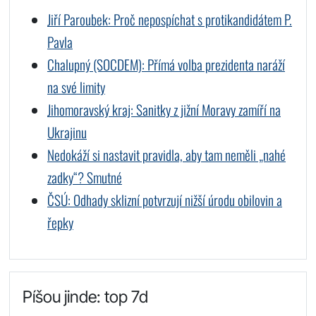
Jiří Paroubek: Proč nepospíchat s protikandidátem P.
Pavla
Chalupný (SOCDEM): Přímá volba prezidenta naráží
na své limity
Jihomoravský kraj: Sanitky z jižní Moravy zamíří na
Ukrajinu
Nedokáží si nastavit pravidla, aby tam neměli „nahé
zadky“? Smutné
ČSÚ: Odhady sklizní potvrzují nižší úrodu obilovin a
řepky
Píšou jinde: top 7d