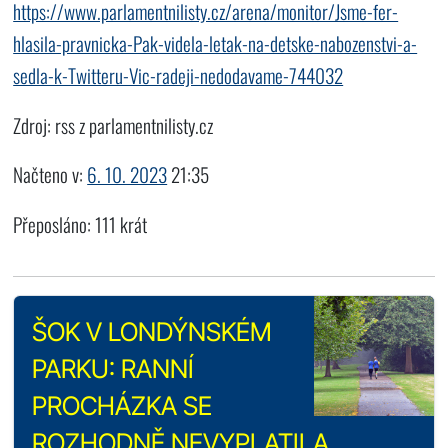
https://www.parlamentnilisty.cz/arena/monitor/Jsme-fer-
hlasila-pravnicka-Pak-videla-letak-na-detske-nabozenstvi-a-
sedla-k-Twitteru-Vic-radeji-nedodavame-744032
Zdroj: rss z parlamentnilisty.cz
Načteno v:
6. 10. 2023
21:35
Přeposláno: 111 krát
ŠOK V LONDÝNSKÉM
PARKU: RANNÍ
PROCHÁZKA SE
ROZHODNĚ NEVYPLATILA