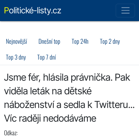
Politické-listy.cz
Nejnovější
Dnešní top
Top 24h
Top 2 dny
Top 3 dny
Top 7 dní
Jsme fér, hlásila právnička. Pak
viděla leták na dětské
náboženství a sedla k Twitteru...
Víc raději nedodáváme
Odkaz: