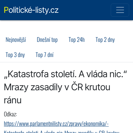
Politické-listy.cz
Nejnovější
Dnešní top
Top 24h
Top 2 dny
Top 3 dny
Top 7 dní
„Katastrofa století. A vláda nic.“
Mrazy zasadily v ČR krutou
ránu
Odkaz:
https://www.parlamentnilisty.cz/zpravy/ekonomika/-
Katastrofa-stoleti-A-vlada-nic-Mrazy-zasadily-v-CR-krutou-