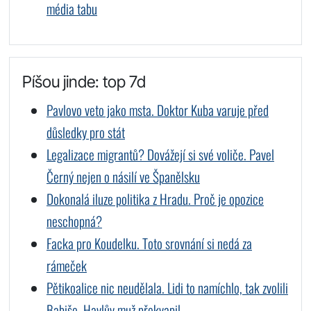
média tabu
Píšou jinde: top 7d
Pavlovo veto jako msta. Doktor Kuba varuje před
důsledky pro stát
Legalizace migrantů? Dovážejí si své voliče. Pavel
Černý nejen o násilí ve Španělsku
Dokonalá iluze politika z Hradu. Proč je opozice
neschopná?
Facka pro Koudelku. Toto srovnání si nedá za
rámeček
Pětikoalice nic neudělala. Lidi to namíchlo, tak zvolili
Babiše. Havlův muž překvapil