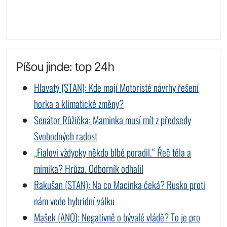
Píšou jinde: top 24h
Hlavatý (STAN): Kde mají Motoristé návrhy řešení
horka a klimatické změny?
Senátor Růžička: Maminka musí mít z předsedy
Svobodných radost
„Fialovi vždycky někdo blbě poradil.“ Řeč těla a
mimika? Hrůza. Odborník odhalil
Rakušan (STAN): Na co Macinka čeká? Rusko proti
nám vede hybridní válku
Mašek (ANO): Negativně o bývalé vládě? To je pro