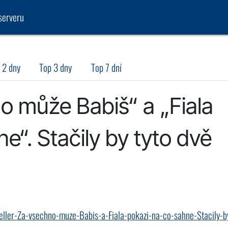
serveru
 2 dny
Top 3 dny
Top 7 dní
no může Babiš“ a „Fiala
e“. Stačily by tyto dvě
eller-Za-vsechno-muze-Babis-a-Fiala-pokazi-na-co-sahne-Stacily-b