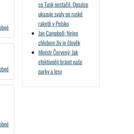
co Tusk nestačil. Opozice
ukazuje svaly po ruské
raketě v Polsku
dobné
Jan Campbell: Nejen
chlebem živ je člověk
Ministr Červený: Jak
efektivněji bránit naše
dobné
parky a lesy
dobné