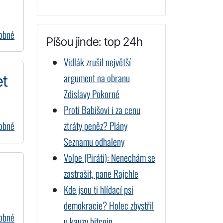
dobné
Píšou jinde: top 24h
Vidlák zrušil největší
argument na obranu
et
Zdislavy Pokorné
Proti Babišovi i za cenu
ztráty peněz? Plány
dobné
Seznamu odhaleny
Volpe (Piráti): Nenechám se
zastrašit, pane Rajchle
Kde jsou ti hlídací psi
demokracie? Holec zbystřil
dobné
u kauzy bitcoin