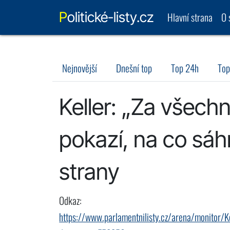
Politické-listy.cz
Hlavní strana
O 
Nejnovější
Dnešní top
Top 24h
Top
Keller: „Za všech
pokazí, na co sáhn
strany
Odkaz:
https://www.parlamentnilisty.cz/arena/monitor/K