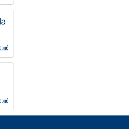
la
dobné
dobné