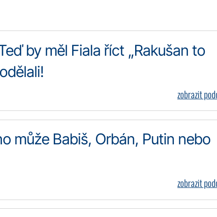
 Teď by měl Fiala říct „Rakušan to
odělali!
zobrazit po
o může Babiš, Orbán, Putin nebo
zobrazit po