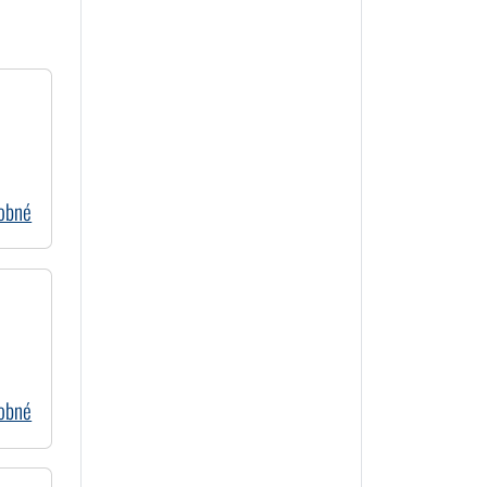
dobné
dobné