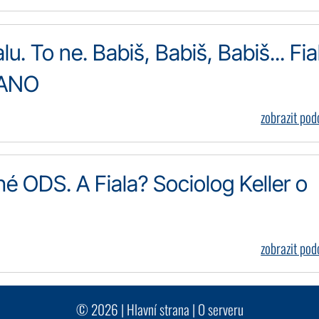
alu. To ne. Babiš, Babiš, Babiš... Fia
 ANO
zobrazit po
é ODS. A Fiala? Sociolog Keller o
zobrazit po
© 2026 |
Hlavní strana
|
O serveru