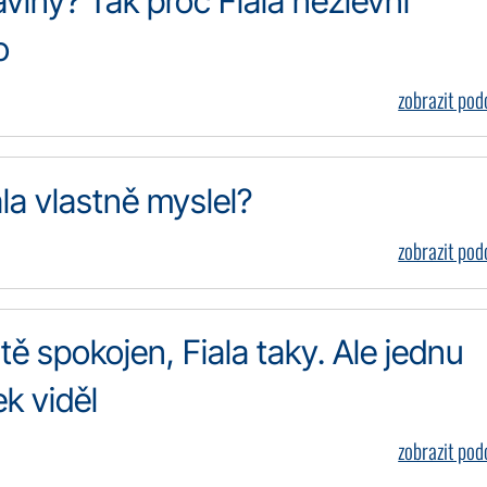
viny? Tak proč Fiala nezlevní
o
zobrazit po
ala vlastně myslel?
zobrazit po
ě spokojen, Fiala taky. Ale jednu
k viděl
zobrazit po