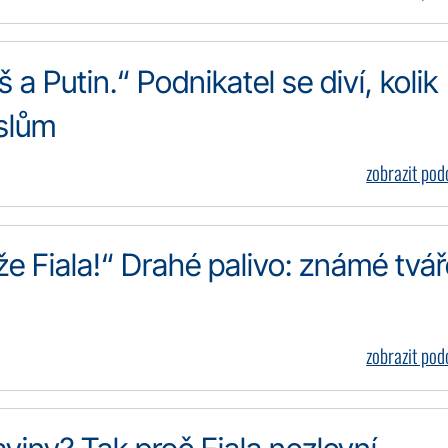
 Putin.“ Podnikatel se diví, kolik
yslům
zobrazit po
e Fiala!“ Drahé palivo: známé tvář
zobrazit po