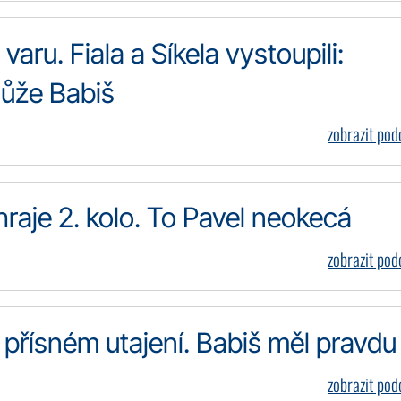
varu. Fiala a Síkela vystoupili:
může Babiš
zobrazit po
yhraje 2. kolo. To Pavel neokecá
zobrazit po
 přísném utajení. Babiš měl pravdu
zobrazit po