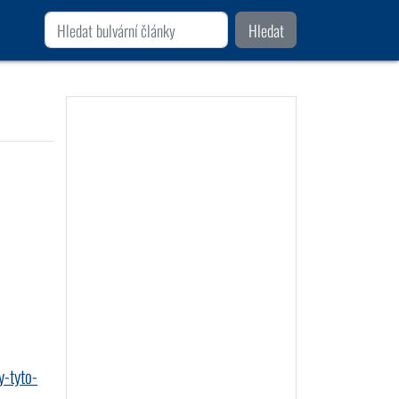
Hledat
y-tyto-