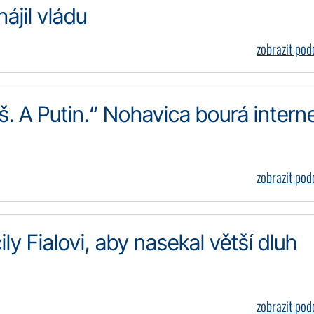
ájil vládu
zobrazit po
 A Putin.“ Nohavica bourá intern
zobrazit po
čily Fialovi, aby nasekal větší dluh
zobrazit po