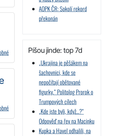
AOPK ČR: Sokolí rekord
překonán
Píšou jinde: top 7d
dobné
„Ukrajina je pěšákem na
šachovnici, kde se
e
nepočítají obětované
figurky.“ Politolog Prorok o
Trumpových cílech
dobné
„Kde jste byli, když…?“
Odpověď na řev na Macinku
Kupka a Havel odhalili, na