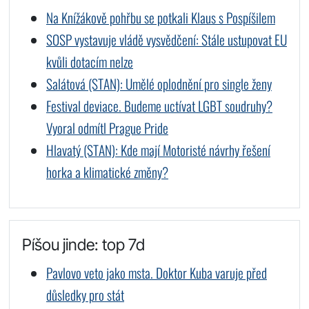
Na Knížákově pohřbu se potkali Klaus s Pospíšilem
SOSP vystavuje vládě vysvědčení: Stále ustupovat EU
kvůli dotacím nelze
Salátová (STAN): Umělé oplodnění pro single ženy
Festival deviace. Budeme uctívat LGBT soudruhy?
Vyoral odmítl Prague Pride
Hlavatý (STAN): Kde mají Motoristé návrhy řešení
horka a klimatické změny?
Píšou jinde: top 7d
Pavlovo veto jako msta. Doktor Kuba varuje před
důsledky pro stát