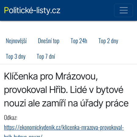
Politické-listy.cz
Nejnovější
Dnešní top
Top 24h
Top 2 dny
Top 3 dny
Top 7 dní
Klíčenka pro Mrázovou,
provokoval Hřib. Lidé v bytové
nouzi ale zamíří na úřady práce
Odkaz:
https://ekonomickydenik.cz/klicenka-mrazova-provokoval-
hrib-bytova-nouze/