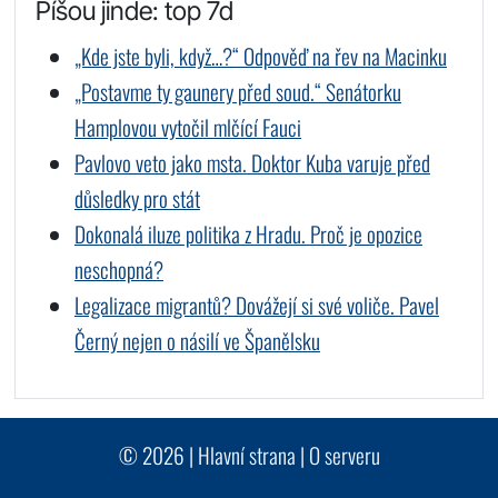
Píšou jinde: top 7d
„Kde jste byli, když…?“ Odpověď na řev na Macinku
„Postavme ty gaunery před soud.“ Senátorku
Hamplovou vytočil mlčící Fauci
Pavlovo veto jako msta. Doktor Kuba varuje před
důsledky pro stát
Dokonalá iluze politika z Hradu. Proč je opozice
neschopná?
Legalizace migrantů? Dovážejí si své voliče. Pavel
Černý nejen o násilí ve Španělsku
© 2026 |
Hlavní strana
|
O serveru