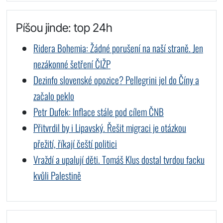
Píšou jinde: top 24h
Ridera Bohemia: Žádné porušení na naší straně. Jen
nezákonné šetření ČIŽP
Dezinfo slovenské opozice? Pellegrini jel do Číny a
začalo peklo
Petr Dufek: Inflace stále pod cílem ČNB
Přitvrdil by i Lipavský. Řešit migraci je otázkou
přežití, říkají čeští politici
Vraždí a upalují děti. Tomáš Klus dostal tvrdou facku
kvůli Palestině