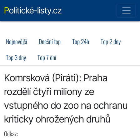
Politické-listy.cz
Nejnovější
Dnešní top
Top 24h
Top 2 dny
Top 3 dny
Top 7 dní
Komrsková (Piráti): Praha
rozdělí čtyři miliony ze
vstupného do zoo na ochranu
kriticky ohrožených druhů
Odkaz: