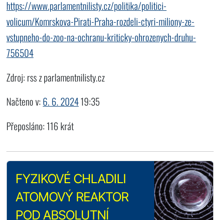
https://www.parlamentnilisty.cz/politika/politici-
volicum/Komrskova-Pirati-Praha-rozdeli-ctyri-miliony-ze-
vstupneho-do-zoo-na-ochranu-kriticky-ohrozenych-druhu-
756504
Zdroj: rss z parlamentnilisty.cz
Načteno v:
6. 6. 2024
19:35
Přeposláno: 116 krát
FYZIKOVÉ CHLADILI
ATOMOVÝ REAKTOR
POD ABSOLUTNÍ