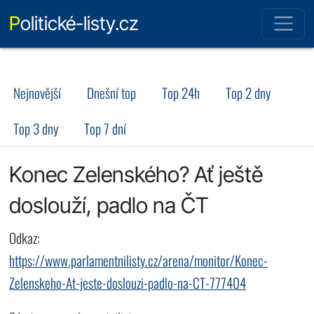
Politické-listy.cz
Nejnovější
Dnešní top
Top 24h
Top 2 dny
Top 3 dny
Top 7 dní
Konec Zelenského? Ať ještě
doslouží, padlo na ČT
Odkaz:
https://www.parlamentnilisty.cz/arena/monitor/Konec-
Zelenskeho-At-jeste-doslouzi-padlo-na-CT-777404