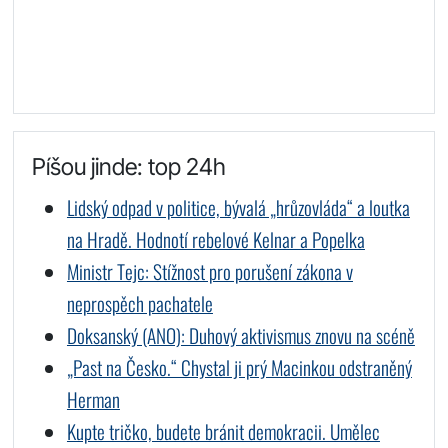
Píšou jinde: top 24h
Lidský odpad v politice, bývalá „hrůzovláda“ a loutka
na Hradě. Hodnotí rebelové Kelnar a Popelka
Ministr Tejc: Stížnost pro porušení zákona v
neprospěch pachatele
Doksanský (ANO): Duhový aktivismus znovu na scéně
„Past na Česko.“ Chystal ji prý Macinkou odstraněný
Herman
Kupte tričko, budete bránit demokracii. Umělec