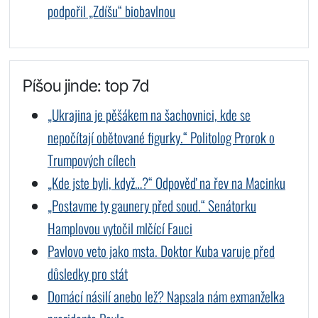
podpořil „Zdíšu“ biobavlnou
Píšou jinde: top 7d
„Ukrajina je pěšákem na šachovnici, kde se
nepočítají obětované figurky.“ Politolog Prorok o
Trumpových cílech
„Kde jste byli, když…?“ Odpověď na řev na Macinku
„Postavme ty gaunery před soud.“ Senátorku
Hamplovou vytočil mlčící Fauci
Pavlovo veto jako msta. Doktor Kuba varuje před
důsledky pro stát
Domácí násilí anebo lež? Napsala nám exmanželka