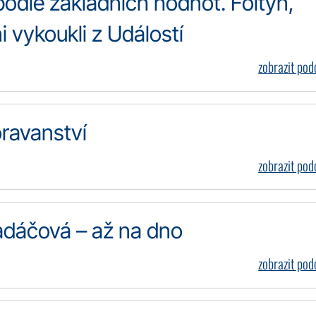
podle základních hodnot. Foltýn,
i vykoukli z Událostí
zobrazit po
oravanství
zobrazit po
radáčová – až na dno
zobrazit po