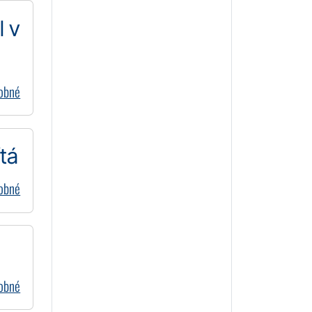
l v
dobné
tá
dobné
dobné