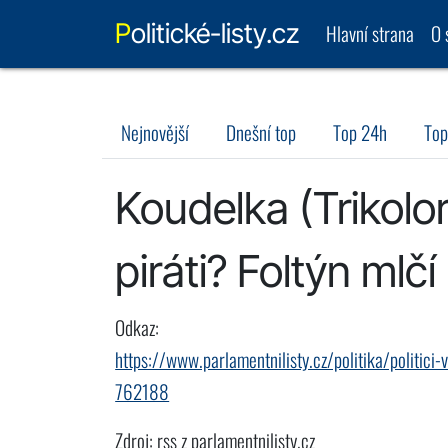
Politické-listy.cz
Hlavní strana
O 
Nejnovější
Dnešní top
Top 24h
Top
Koudelka (Trikolor
piráti? Foltýn mlčí
Odkaz:
https://www.parlamentnilisty.cz/politika/politici-
762188
Zdroj: rss z parlamentnilisty.cz