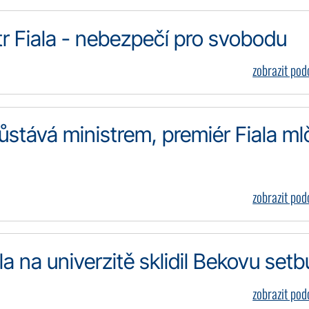
tr Fiala - nebezpečí pro svobodu
zobrazit po
stává ministrem, premiér Fiala mlč
zobrazit po
la na univerzitě sklidil Bekovu setb
zobrazit po