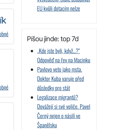
EU kvůli dotacím nelze
ík
dobné
Píšou jinde: top 7d
„Kde jste byli, když…?“
Odpověď na řev na Macinku
Pavlovo veto jako msta.
Doktor Kuba varuje před
dobné
důsledky pro stát
Legalizace migrantů?
Dovážejí si své voliče. Pavel
Černý nejen o násilí ve
Španělsku