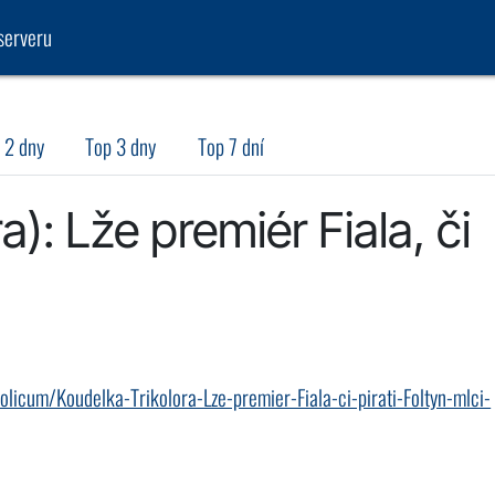
serveru
 2 dny
Top 3 dny
Top 7 dní
a): Lže premiér Fiala, či
volicum/Koudelka-Trikolora-Lze-premier-Fiala-ci-pirati-Foltyn-mlci-