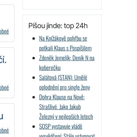
Píšou jinde: top 24h
dobné
Na Knížákově pohřbu se
potkali Klaus s Pospíšilem
Zdeněk Jemelík: Deník N na
í.
koberečku
Salátová (STAN): Umělé
oplodnění pro single ženy
dobné
Dohra Klause na Nově:
Strašlivé. Jako Jakub
u
Železný v nejlepších letech
SOSP vystavuje vládě
dobné
vysvědčení: Stále ustupovat