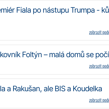
emiér Fiala po nástupu Trumpa - ků
zobrazit po
lukovník Foltýn – malá domů se počí
zobrazit po
ala a Rakušan, ale BIS a Koudelka
zobrazit po