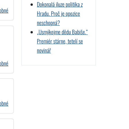
Dokonalá iluze politika z
dobné
Hradu. Proč je opozice
neschopná?
„Usmýkejme dědu Babiše.“
Premiér stárne, tetelí se
novinář
dobné
dobné