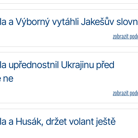
ala a Výborný vytáhli Jakešův slovn
zobrazit po
ala upřednostnil Ukrajinu před
 ne
zobrazit po
la a Husák, držet volant ještě