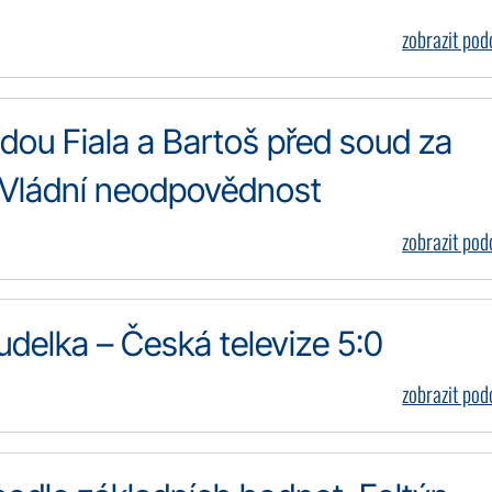
zobrazit po
jdou Fiala a Bartoš před soud za
 Vládní neodpovědnost
zobrazit po
udelka – Česká televize 5:0
zobrazit po