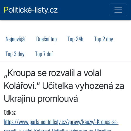
Politické-listy.cz
Nejnovější
Dnešní top
Top 24h
Top 2 dny
Top 3 dny
Top 7 dní
„Kroupa se rozvalil a volal
Kolářovi.“ Učitelka vyhozená za
Ukrajinu promlouvá
Odkaz:
https://www.parlamentnilisty.cz/zpravy/kauzy/-Kroupa-se-
rozvalil-a-volal-Kolarovi-Ucitelka-vyhozena-za-Ukrajinu-