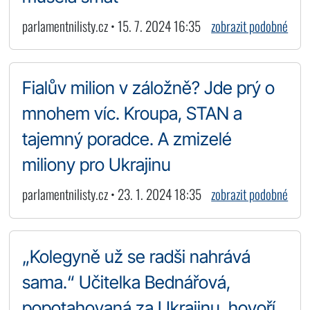
parlamentnilisty.cz • 15. 7. 2024 16:35
zobrazit podobné
Fialův milion v záložně? Jde prý o
mnohem víc. Kroupa, STAN a
tajemný poradce. A zmizelé
miliony pro Ukrajinu
parlamentnilisty.cz • 23. 1. 2024 18:35
zobrazit podobné
„Kolegyně už se radši nahrává
sama.“ Učitelka Bednářová,
popotahovaná za Ukrajinu, hovoří