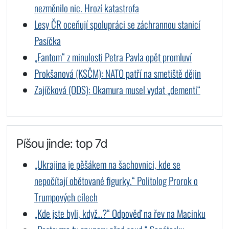
nezměnilo nic. Hrozí katastrofa
Lesy ČR oceňují spolupráci se záchrannou stanicí
Pasíčka
„Fantom“ z minulosti Petra Pavla opět promluví
Prokšanová (KSČM): NATO patří na smetiště dějin
Zajíčková (ODS): Okamura musel vydat „dementi“
Píšou jinde: top 7d
„Ukrajina je pěšákem na šachovnici, kde se
nepočítají obětované figurky.“ Politolog Prorok o
Trumpových cílech
„Kde jste byli, když…?“ Odpověď na řev na Macinku