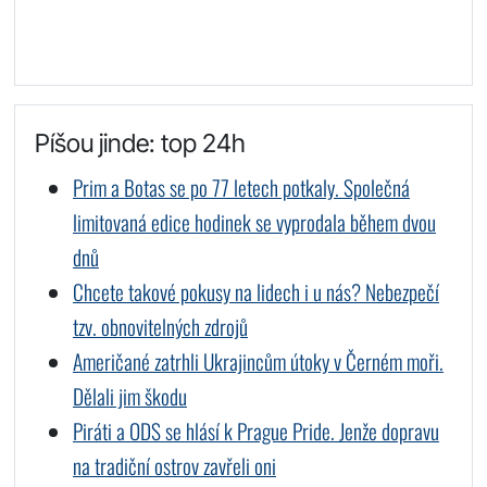
Píšou jinde: top 24h
Prim a Botas se po 77 letech potkaly. Společná
limitovaná edice hodinek se vyprodala během dvou
dnů
Chcete takové pokusy na lidech i u nás? Nebezpečí
tzv. obnovitelných zdrojů
Američané zatrhli Ukrajincům útoky v Černém moři.
Dělali jim škodu
Piráti a ODS se hlásí k Prague Pride. Jenže dopravu
na tradiční ostrov zavřeli oni