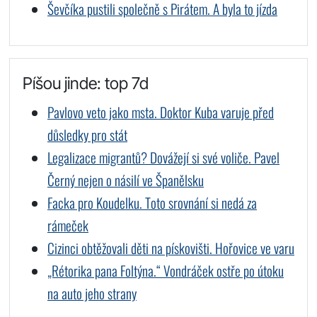
Ševčíka pustili společně s Pirátem. A byla to jízda
Píšou jinde: top 7d
Pavlovo veto jako msta. Doktor Kuba varuje před
důsledky pro stát
Legalizace migrantů? Dovážejí si své voliče. Pavel
Černý nejen o násilí ve Španělsku
Facka pro Koudelku. Toto srovnání si nedá za
rámeček
Cizinci obtěžovali děti na pískovišti. Hořovice ve varu
„Rétorika pana Foltýna.“ Vondráček ostře po útoku
na auto jeho strany