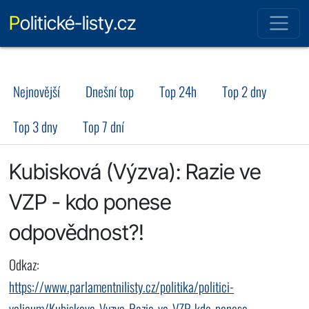
Politické-listy.cz
Nejnovější
Dnešní top
Top 24h
Top 2 dny
Top 3 dny
Top 7 dní
Kubisková (Výzva): Razie ve
VZP - kdo ponese
odpovědnost?!
Odkaz:
https://www.parlamentnilisty.cz/politika/politici-
volicum/Kubiskova-Vyzva-Razie-ve-VZP-kdo-ponese-