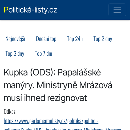
Politické-listy.cz
Nejnovější
Dnešní top
Top 24h
Top 2 dny
Top 3 dny
Top 7 dní
Kupka (ODS): Papalášské
manýry. Ministryně Mrázová
musí ihned rezignovat
Odkaz:
https://www.parlamentnilisty.cz/politika/politici-
volicum/Kupka-ODS-Papalasske-manyry-Ministryne-Mrazova-