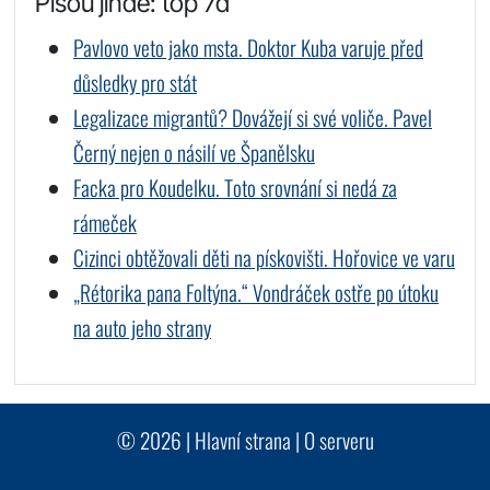
Píšou jinde: top 7d
Pavlovo veto jako msta. Doktor Kuba varuje před
důsledky pro stát
Legalizace migrantů? Dovážejí si své voliče. Pavel
Černý nejen o násilí ve Španělsku
Facka pro Koudelku. Toto srovnání si nedá za
rámeček
Cizinci obtěžovali děti na pískovišti. Hořovice ve varu
„Rétorika pana Foltýna.“ Vondráček ostře po útoku
na auto jeho strany
© 2026 |
Hlavní strana
|
O serveru