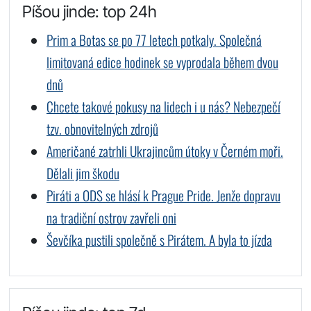
Píšou jinde: top 24h
Prim a Botas se po 77 letech potkaly. Společná
limitovaná edice hodinek se vyprodala během dvou
dnů
Chcete takové pokusy na lidech i u nás? Nebezpečí
tzv. obnovitelných zdrojů
Američané zatrhli Ukrajincům útoky v Černém moři.
Dělali jim škodu
Piráti a ODS se hlásí k Prague Pride. Jenže dopravu
na tradiční ostrov zavřeli oni
Ševčíka pustili společně s Pirátem. A byla to jízda