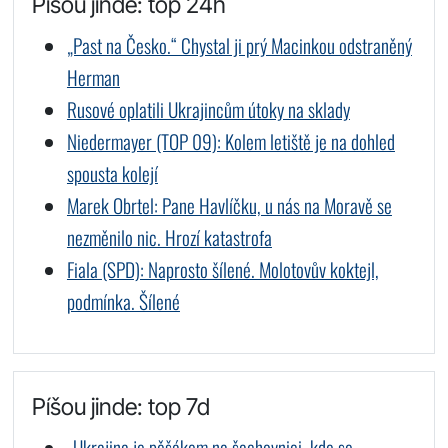
Píšou jinde: top 24h
„Past na Česko.“ Chystal ji prý Macinkou odstraněný
Herman
Rusové oplatili Ukrajincům útoky na sklady
Niedermayer (TOP 09): Kolem letiště je na dohled
spousta kolejí
Marek Obrtel: Pane Havlíčku, u nás na Moravě se
nezměnilo nic. Hrozí katastrofa
Fiala (SPD): Naprosto šílené. Molotovův koktejl,
podmínka. Šílené
Píšou jinde: top 7d
„Ukrajina je pěšákem na šachovnici, kde se