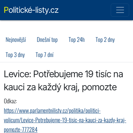
Politické-listy.cz
Nejnovější
Dnešní top
Top 24h
Top 2 dny
Top 3 dny
Top 7 dní
Levice: Potřebujeme 19 tisíc na
kauci za každý kraj, pomozte
Odkaz:
https://www.parlamentnilisty.cz/politika/politici-
volicum/Levice-Potrebujeme-19-tisic-na-kauci-za-kazdy-kraj-
pomozte-777284