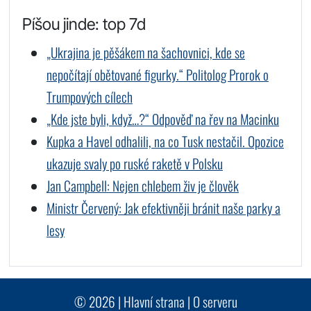
Píšou jinde: top 7d
„Ukrajina je pěšákem na šachovnici, kde se
nepočítají obětované figurky.“ Politolog Prorok o
Trumpových cílech
„Kde jste byli, když…?“ Odpověď na řev na Macinku
Kupka a Havel odhalili, na co Tusk nestačil. Opozice
ukazuje svaly po ruské raketě v Polsku
Jan Campbell: Nejen chlebem živ je člověk
Ministr Červený: Jak efektivněji bránit naše parky a
lesy
© 2026 |
Hlavní strana
|
O serveru