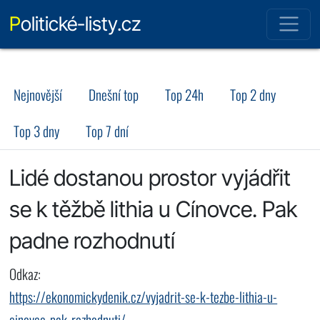
Politické-listy.cz
Nejnovější
Dnešní top
Top 24h
Top 2 dny
Top 3 dny
Top 7 dní
Lidé dostanou prostor vyjádřit
se k těžbě lithia u Cínovce. Pak
padne rozhodnutí
Odkaz:
https://ekonomickydenik.cz/vyjadrit-se-k-tezbe-lithia-u-
cinovce-pak-rozhodnuti/