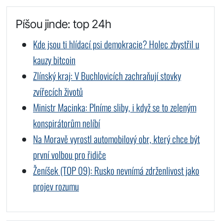
Píšou jinde: top 24h
Kde jsou ti hlídací psi demokracie? Holec zbystřil u
kauzy bitcoin
Zlínský kraj: V Buchlovicích zachraňují stovky
zvířecích životů
Ministr Macinka: Plníme sliby, i když se to zeleným
konspirátorům nelíbí
Na Moravě vyrostl automobilový obr, který chce být
první volbou pro řidiče
Ženíšek (TOP 09): Rusko nevnímá zdrženlivost jako
projev rozumu