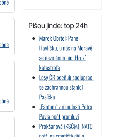
dobné
Píšou jinde: top 24h
Marek Obrtel: Pane
dobné
Havlíčku, u nás na Moravě
se nezměnilo nic. Hrozí
katastrofa
Lesy ČR oceňují spolupráci
se záchrannou stanicí
Pasíčka
dobné
„Fantom“ z minulosti Petra
Pavla opět promluví
Prokšanová (KSČM): NATO
patří na smetiště dějin