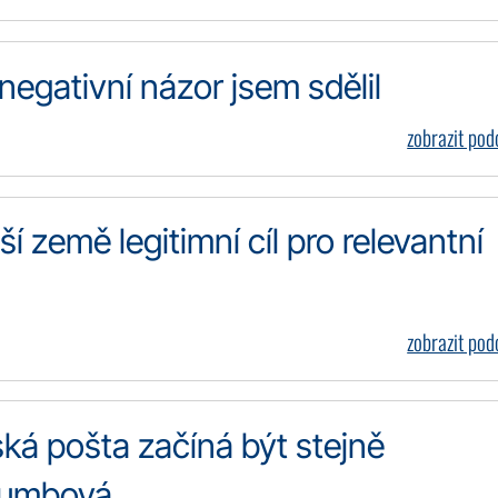
negativní názor jsem sdělil
zobrazit po
ší země legitimní cíl pro relevantní
zobrazit po
ská pošta začíná být stejně
olumbová