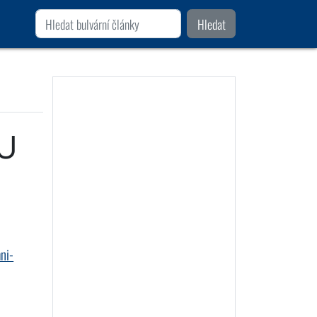
Hledat
EU
ni-