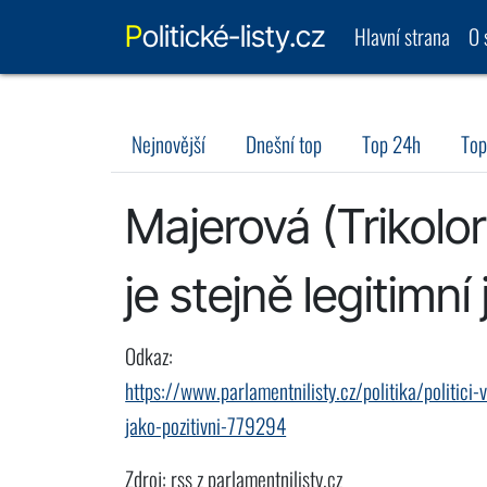
Politické-listy.cz
Hlavní strana
O 
Nejnovější
Dnešní top
Top 24h
Top
Majerová (Trikolo
je stejně legitimní
Odkaz:
https://www.parlamentnilisty.cz/politika/politici
jako-pozitivni-779294
Zdroj: rss z parlamentnilisty.cz