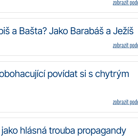
zobrazit po
abiš a Bašta? Jako Barabáš a Ježíš
zobrazit po
 obohacující povídat si s chytrým
zobrazit po
T jako hlásná trouba propagandy