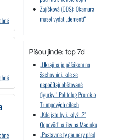
Zajíčková (ODS): Okamura
musel vydat „dementi“
dobné
Píšou jinde: top 7d
„Ukrajina je pěšákem na
šachovnici, kde se
dobné
nepočítají obětované
figurky.“ Politolog Prorok o
Trumpových cílech
a
„Kde jste byli, když…?“
Odpověď na řev na Macinku
„Postavme ty gaunery před
dobné