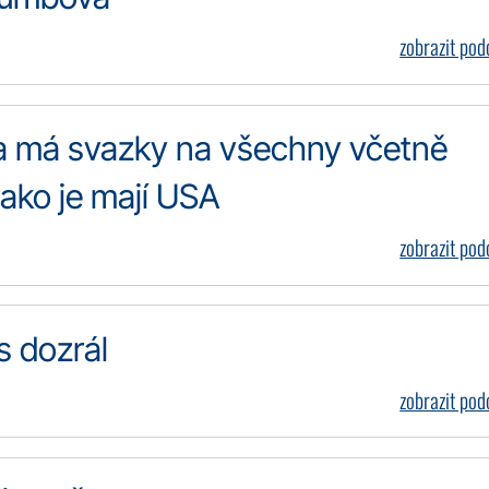
zobrazit po
va má svazky na všechny včetně
jako je mají USA
zobrazit po
s dozrál
zobrazit po