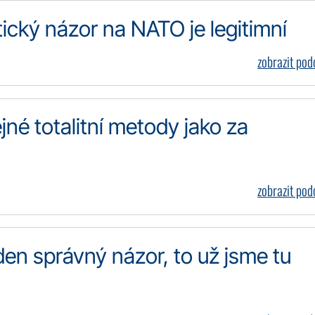
itický názor na NATO je legitimní
zobrazit po
ejné totalitní metody jako za
zobrazit po
den správný názor, to už jsme tu