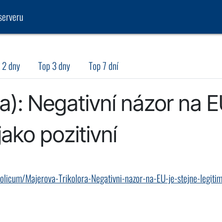
serveru
 2 dny
Top 3 dny
Top 7 dní
ra): Negativní názor na 
 jako pozitivní
-volicum/Majerova-Trikolora-Negativni-nazor-na-EU-je-stejne-legitim