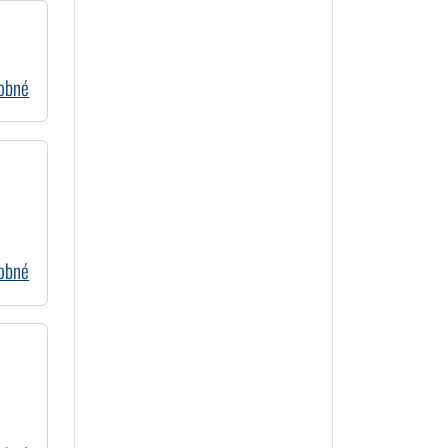
dobné
dobné