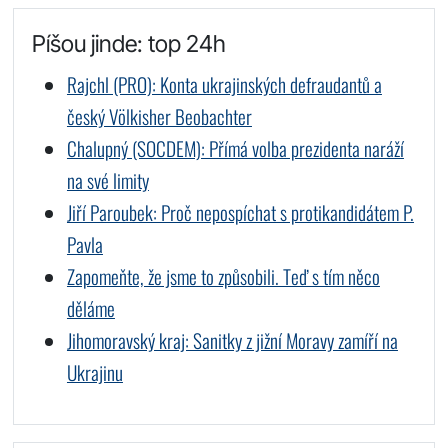
Píšou jinde: top 24h
Rajchl (PRO): Konta ukrajinských defraudantů a
český Völkisher Beobachter
Chalupný (SOCDEM): Přímá volba prezidenta naráží
na své limity
Jiří Paroubek: Proč nepospíchat s protikandidátem P.
Pavla
Zapomeňte, že jsme to způsobili. Teď s tím něco
děláme
Jihomoravský kraj: Sanitky z jižní Moravy zamíří na
Ukrajinu