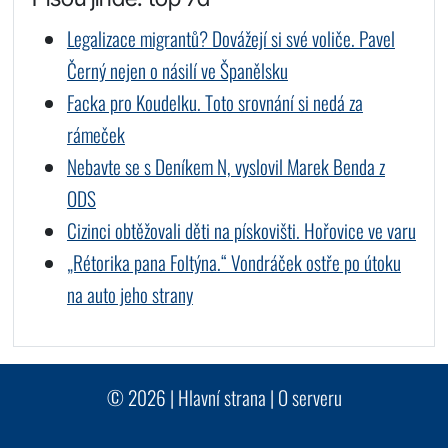
Legalizace migrantů? Dovážejí si své voliče. Pavel
Černý nejen o násilí ve Španělsku
Facka pro Koudelku. Toto srovnání si nedá za
rámeček
Nebavte se s Deníkem N, vyslovil Marek Benda z
ODS
Cizinci obtěžovali děti na pískovišti. Hořovice ve varu
„Rétorika pana Foltýna.“ Vondráček ostře po útoku
na auto jeho strany
© 2026 |
Hlavní strana
|
O serveru