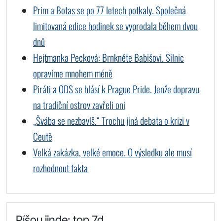
Prim a Botas se po 77 letech potkaly. Společná
limitovaná edice hodinek se vyprodala během dvou
dnů
Hejtmanka Pecková: Brnkněte Babišovi. Silnic
opravíme mnohem méně
Piráti a ODS se hlásí k Prague Pride. Jenže dopravu
na tradiční ostrov zavřeli oni
„Švába se nezbavíš.“ Trochu jiná debata o krizi v
Ceutě
Velká zakázka, velké emoce. O výsledku ale musí
rozhodnout fakta
Píšou jinde: top 7d