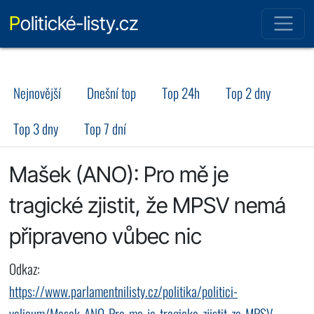
Politické-listy.cz
Nejnovější
Dnešní top
Top 24h
Top 2 dny
Top 3 dny
Top 7 dní
Mašek (ANO): Pro mě je
tragické zjistit, že MPSV nemá
připraveno vůbec nic
Odkaz:
https://www.parlamentnilisty.cz/politika/politici-
volicum/Masek-ANO-Pro-me-je-tragicke-zjistit-ze-MPSV-