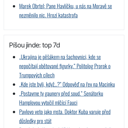
Marek Obrtel: Pane Havlíčku, u nás na Moravě se
nezměnilo nic. Hrozí katastrofa
Píšou jinde: top 7d
„Ukrajina je pěšákem na šachovnici, kde se
nepočítají obětované figurky.“ Politolog Prorok o
Trumpových cílech
„Kde jste byli, když…?“ Odpověď na řev na Macinku
„Postavme ty gaunery před soud.“ Senátorku
Hamplovou vytočil mlčící Fauci
Pavlovo veto jako msta. Doktor Kuba varuje před
důsledky pro stát