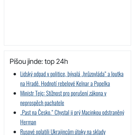
Píšou jinde: top 24h
Lidský odpad v politice, bývalá „hrůzovláda“ a loutka
na Hradě. Hodnotí rebelové Kelnar a Popelka
Ministr Tejc: Stížnost pro porušení zákona v
neprospěch pachatele
„Past na Česko.“ Chystal ji prý Macinkou odstraněný
Herman
Rusové oplatili Ukrajincům útoky na sklady