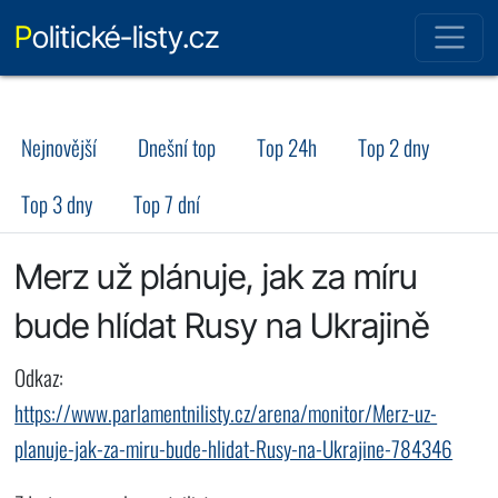
Politické-listy.cz
Nejnovější
Dnešní top
Top 24h
Top 2 dny
Top 3 dny
Top 7 dní
Merz už plánuje, jak za míru
bude hlídat Rusy na Ukrajině
Odkaz:
https://www.parlamentnilisty.cz/arena/monitor/Merz-uz-
planuje-jak-za-miru-bude-hlidat-Rusy-na-Ukrajine-784346