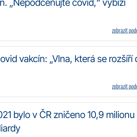
ín. „Nepodceňujte covid,“ vybízí
zobrazit po
vid vakcín: „Vlna, která se rozšíří
zobrazit po
021 bylo v ČR zničeno 10,9 milionu
liardy