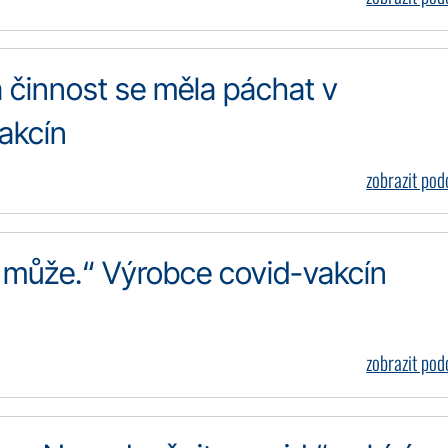
 činnost se měla páchat v
akcín
zobrazit po
o může.“ Výrobce covid-vakcín
zobrazit po