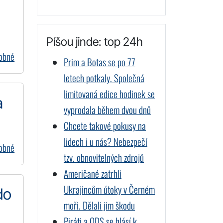
Píšou jinde: top 24h
dobné
Prim a Botas se po 77
letech potkaly. Společná
limitovaná edice hodinek se
a
vyprodala během dvou dnů
Chcete takové pokusy na
lidech i u nás? Nebezpečí
dobné
tzv. obnovitelných zdrojů
Američané zatrhli
Ukrajincům útoky v Černém
do
moři. Dělali jim škodu
Piráti a ODS se hlásí k