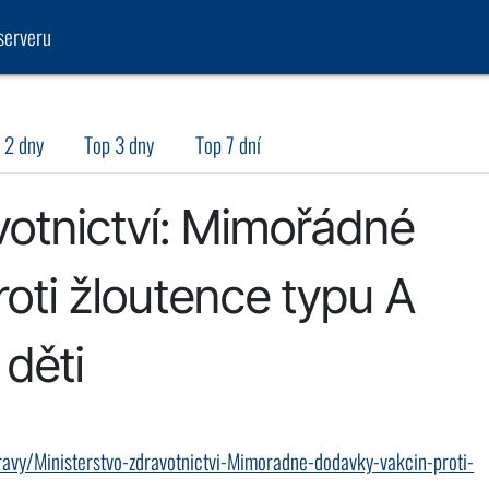
serveru
 2 dny
Top 3 dny
Top 7 dní
votnictví: Mimořádné
oti žloutence typu A
 děti
ravy/Ministerstvo-zdravotnictvi-Mimoradne-dodavky-vakcin-proti-