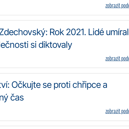
zobrazit po
Zdechovský: Rok 2021. Lidé umírali
ečnosti si diktovaly
zobrazit po
ví: Očkujte se proti chřipce a
dný čas
zobrazit po