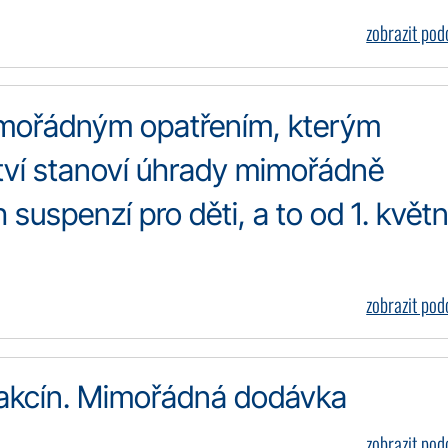
zobrazit po
imořádným opatřením, kterým
ctví stanoví úhrady mimořádně
suspenzí pro děti, a to od 1. květ
zobrazit po
c vakcín. Mimořádná dodávka
zobrazit po