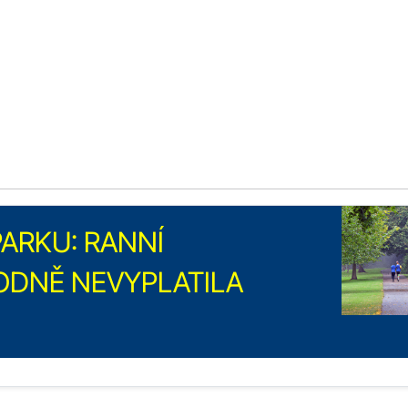
ARKU: RANNÍ
ODNĚ NEVYPLATILA