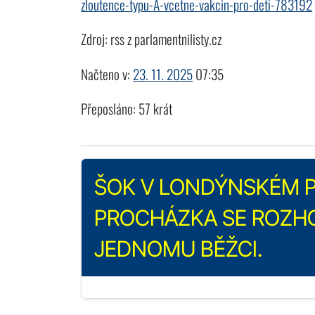
zloutence-typu-A-vcetne-vakcin-pro-deti-783192
Zdroj: rss z parlamentnilisty.cz
Načteno v:
23. 11. 2025
07:35
Přeposláno: 57 krát
ŠOK V LONDÝNSKÉM P
PROCHÁZKA SE ROZH
JEDNOMU BĚŽCI.