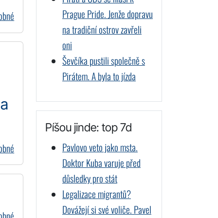
Prague Pride. Jenže dopravu
dobné
na tradiční ostrov zavřeli
oni
Ševčíka pustili společně s
Pirátem. A byla to jízda
na
Píšou jinde: top 7d
Pavlovo veto jako msta.
dobné
Doktor Kuba varuje před
důsledky pro stát
Legalizace migrantů?
Dovážejí si své voliče. Pavel
dobné