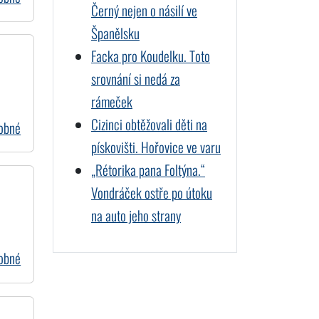
Černý nejen o násilí ve
Španělsku
Facka pro Koudelku. Toto
srovnání si nedá za
rámeček
Cizinci obtěžovali děti na
dobné
pískovišti. Hořovice ve varu
„Rétorika pana Foltýna.“
Vondráček ostře po útoku
na auto jeho strany
dobné