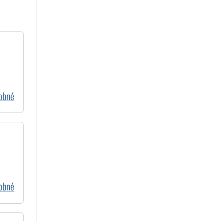
dobné
dobné