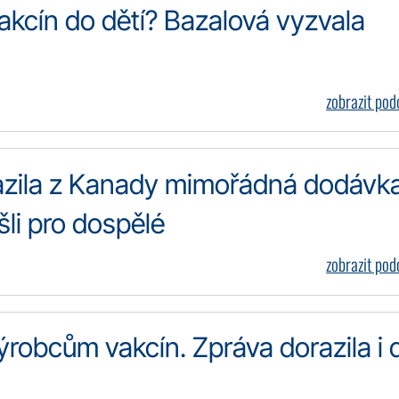
vakcín do dětí? Bazalová vyzvala
zobrazit po
azila z Kanady mimořádná dodávk
šli pro dospělé
zobrazit po
výrobcům vakcín. Zpráva dorazila i 