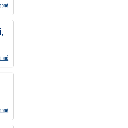
dobné
,
dobné
dobné