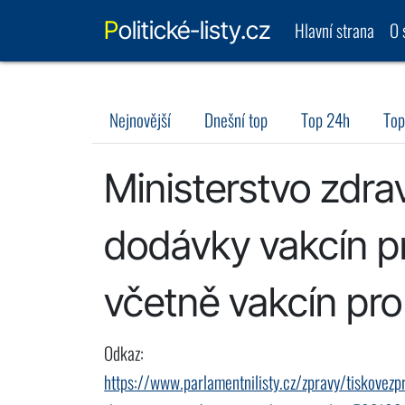
Politické-listy.cz
Hlavní strana
O 
Nejnovější
Dnešní top
Top 24h
Top
Ministerstvo zdra
dodávky vakcín pr
včetně vakcín pro
Odkaz:
https://www.parlamentnilisty.cz/zpravy/tiskovezp