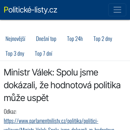
Politické-listy.cz
Nejnovější
Dnešní top
Top 24h
Top 2 dny
Top 3 dny
Top 7 dní
Ministr Válek: Spolu jsme
dokázali, že hodnotová politika
může uspět
Odkaz:
https://www.parlamentnilisty.cz/politika/politici-
volicum/Ministr-Valek-Spolu-jsme-dokazali-ze-hodnotova-