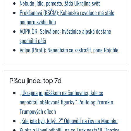
Nebude jídlo, pomozte, žádá Ukrajina svět
Prokšanová (KSČM): Kubánská revoluce má stále
podporu svého lidu
AOPK ČR: Schváleno: hvězdnice alpská dostane
speciální péči
Volpe (Piráti): Nenechám se zastrašit, pane Rajchle
Píšou jinde: top 7d
„Ukrajina je pěšákem na šachovnici, kde se
nepočítají obětované figurky.“ Politolog Prorok o
Trumpových cílech
„Kde jste byli, když…?“ Odpověď na řev na Macinku
Kupka a Havel odhalili, na co Tusk nestačil. Opozice