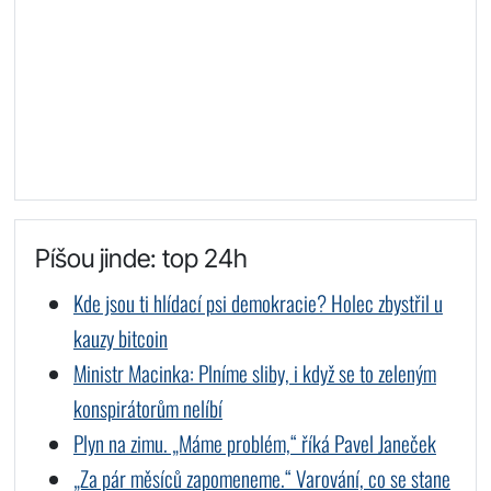
Píšou jinde: top 24h
Kde jsou ti hlídací psi demokracie? Holec zbystřil u
kauzy bitcoin
Ministr Macinka: Plníme sliby, i když se to zeleným
konspirátorům nelíbí
Plyn na zimu. „Máme problém,“ říká Pavel Janeček
„Za pár měsíců zapomeneme.“ Varování, co se stane