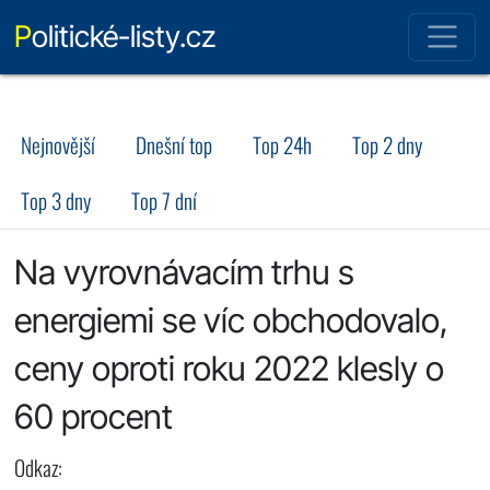
Politické-listy.cz
Nejnovější
Dnešní top
Top 24h
Top 2 dny
Top 3 dny
Top 7 dní
Na vyrovnávacím trhu s
energiemi se víc obchodovalo,
ceny oproti roku 2022 klesly o
60 procent
Odkaz: