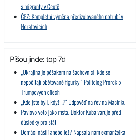
s migranty v Ceutě
ČEZ: Kompletní výměna předizolovaného potrubí v
Neratovicích
Píšou jinde: top 7d
„Ukrajina je pěšákem na šachovnici, kde se
nepočítají obětované figurky.“ Politolog Prorok o
Trumpových cílech
„Kde jste byli, když…?“ Odpověď na řev na Macinku
Pavlovo veto jako msta. Doktor Kuba varuje před
důsledky pro stát
Domácí násilí anebo lež? Napsala nám exmanželka