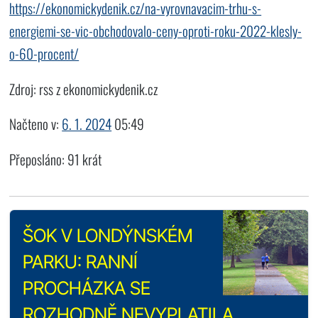
https://ekonomickydenik.cz/na-vyrovnavacim-trhu-s-
energiemi-se-vic-obchodovalo-ceny-oproti-roku-2022-klesly-
o-60-procent/
Zdroj: rss z ekonomickydenik.cz
Načteno v:
6. 1. 2024
05:49
Přeposláno: 91 krát
ŠOK V LONDÝNSKÉM
PARKU: RANNÍ
PROCHÁZKA SE
ROZHODNĚ NEVYPLATILA