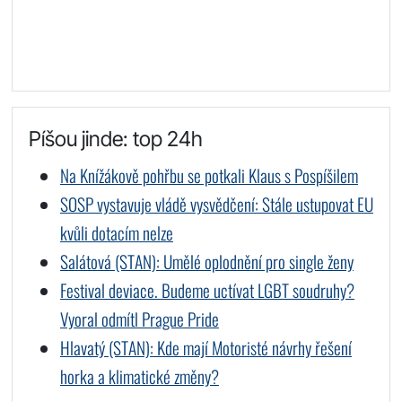
Píšou jinde: top 24h
Na Knížákově pohřbu se potkali Klaus s Pospíšilem
SOSP vystavuje vládě vysvědčení: Stále ustupovat EU
kvůli dotacím nelze
Salátová (STAN): Umělé oplodnění pro single ženy
Festival deviace. Budeme uctívat LGBT soudruhy?
Vyoral odmítl Prague Pride
Hlavatý (STAN): Kde mají Motoristé návrhy řešení
horka a klimatické změny?