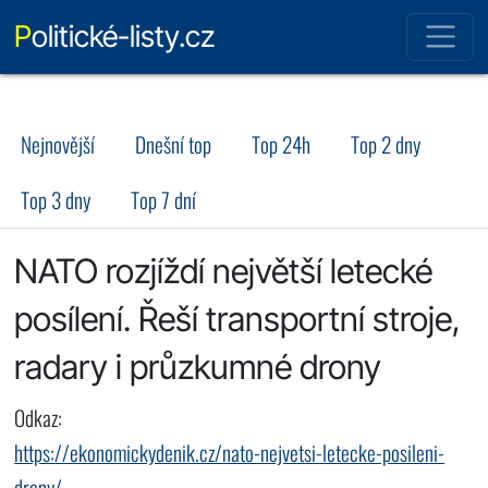
Politické-listy.cz
Nejnovější
Dnešní top
Top 24h
Top 2 dny
Top 3 dny
Top 7 dní
NATO rozjíždí největší letecké
posílení. Řeší transportní stroje,
radary i průzkumné drony
Odkaz:
https://ekonomickydenik.cz/nato-nejvetsi-letecke-posileni-
drony/