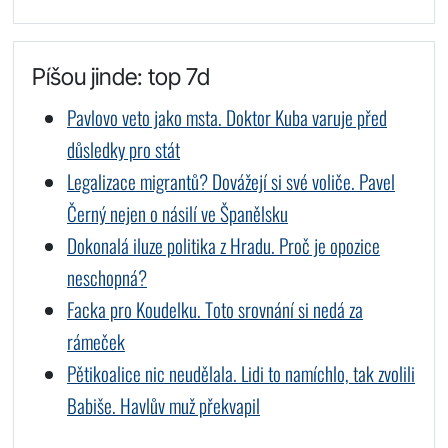
Píšou jinde: top 7d
Pavlovo veto jako msta. Doktor Kuba varuje před
důsledky pro stát
Legalizace migrantů? Dovážejí si své voliče. Pavel
Černý nejen o násilí ve Španělsku
Dokonalá iluze politika z Hradu. Proč je opozice
neschopná?
Facka pro Koudelku. Toto srovnání si nedá za
rámeček
Pětikoalice nic neudělala. Lidi to namíchlo, tak zvolili
Babiše. Havlův muž překvapil