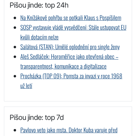
Píšou jinde: top 24h
Na Knížákově pohřbu se potkali Klaus s Pospíšilem
SOSP vystavuje vládě vysvědčení: Stále ustupovat EU
kvůli dotacím nelze
Salátová (STAN): Umělé oplodnění pro single ženy
Aleš Sedláček: Horoměřice jako otevřená obec –
transparentnost, komunikace a digitalizace
Procházka (TOP 09): Pomsta za invazi v roce 1968
už letí
Píšou jinde: top 7d
Pavlovo veto jako msta. Doktor Kuba varuje před