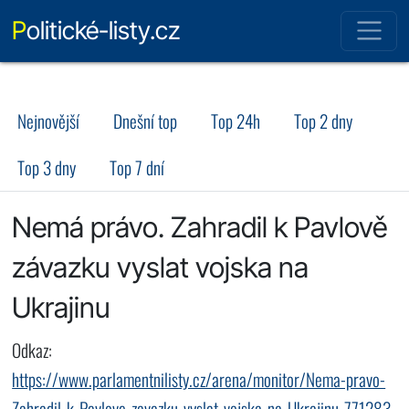
Politické-listy.cz
Nejnovější
Dnešní top
Top 24h
Top 2 dny
Top 3 dny
Top 7 dní
Nemá právo. Zahradil k Pavlově
závazku vyslat vojska na
Ukrajinu
Odkaz:
https://www.parlamentnilisty.cz/arena/monitor/Nema-pravo-
Zahradil-k-Pavlove-zavazku-vyslat-vojska-na-Ukrajinu-771283