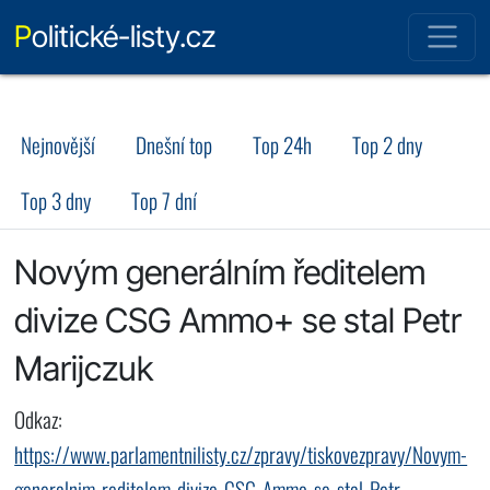
Politické-listy.cz
Nejnovější
Dnešní top
Top 24h
Top 2 dny
Top 3 dny
Top 7 dní
Novým generálním ředitelem
divize CSG Ammo+ se stal Petr
Marijczuk
Odkaz:
https://www.parlamentnilisty.cz/zpravy/tiskovezpravy/Novym-
generalnim-reditelem-divize-CSG-Ammo-se-stal-Petr-