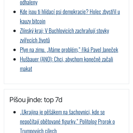
odhaleny
Kde jsou ti hlídací psi demokracie? Holec zbystřil u
kauzy bitcoin
Zlínský kraj: V Buchlovicích zachraňují stovky
zvířecích životů
Plyn na zimu. „Máme problém,“ říká Pavel Janeček
Hušbauer (ANO): Chci, abychom konečně začali
makat
Píšou jinde: top 7d
„Ukrajina je pěšákem na šachovnici, kde se
nepočítají obětované figurky.“ Politolog Prorok o
Trumpových cílech