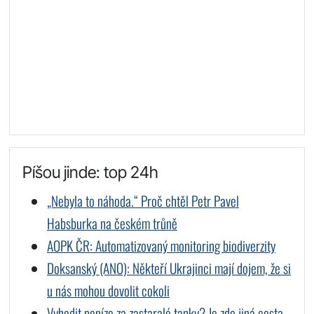
Píšou jinde: top 24h
„Nebyla to náhoda.“ Proč chtěl Petr Pavel
Habsburka na českém trůně
AOPK ČR: Automatizovaný monitoring biodiverzity
Doksanský (ANO): Někteří Ukrajinci mají dojem, že si
u nás mohou dovolit cokoli
Vyhodit peníze za zastaralé tanky? Je zde jiná cesta.