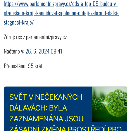
https://www.parlamentnizpravy.cz/ods-a-top-09-budou-v-
plzenskem-kraji-kandidovat-spolecne-chteji-zabranit-dalsi-
stagnaci-kraje/
Zdroj: rss z parlamentnizpravy.cz
Načteno v:
26. 6. 2024
09:41
Přeposláno: 95 krát
SVĚT V NEČEKANÝCH
DÁLAVÁCH: BYLA
ZAZNAMENÁNA JSOU
ZÁSADNÍ ZMĚNA PROSTŘEDÍ PRO