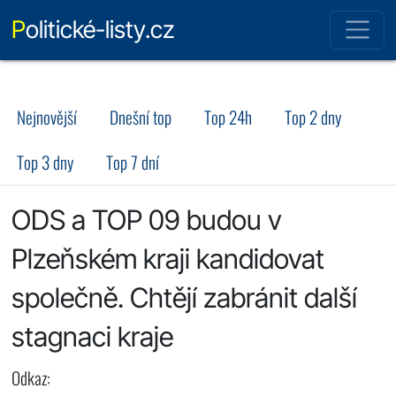
Politické-listy.cz
Nejnovější
Dnešní top
Top 24h
Top 2 dny
Top 3 dny
Top 7 dní
ODS a TOP 09 budou v
Plzeňském kraji kandidovat
společně. Chtějí zabránit další
stagnaci kraje
Odkaz: