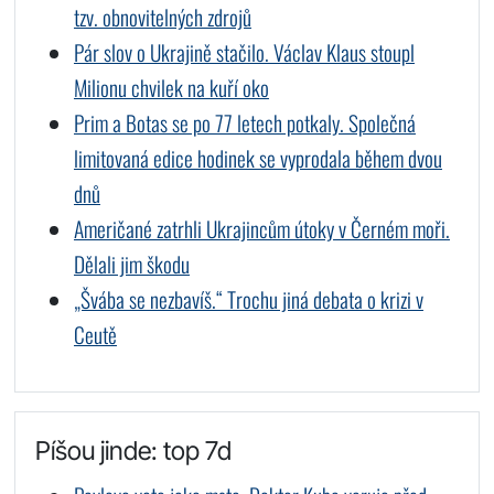
tzv. obnovitelných zdrojů
Pár slov o Ukrajině stačilo. Václav Klaus stoupl
Milionu chvilek na kuří oko
Prim a Botas se po 77 letech potkaly. Společná
limitovaná edice hodinek se vyprodala během dvou
dnů
Američané zatrhli Ukrajincům útoky v Černém moři.
Dělali jim škodu
„Švába se nezbavíš.“ Trochu jiná debata o krizi v
Ceutě
Píšou jinde: top 7d