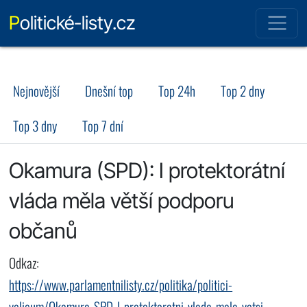
Politické-listy.cz
Nejnovější
Dnešní top
Top 24h
Top 2 dny
Top 3 dny
Top 7 dní
Okamura (SPD): I protektorátní
vláda měla větší podporu
občanů
Odkaz:
https://www.parlamentnilisty.cz/politika/politici-
volicum/Okamura-SPD-I-protektoratni-vlada-mela-vetsi-